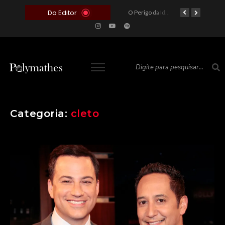
Do Editor
O Voto como Moeda: Clientelismo e o Analfabetismo Funcional Político no Brasil
A Roleta da Miséria: Quando a Devoção Cega Encontra o Link na Bio. A Queda do Brasileiro Pelas Mãos de Seus Influencers.
O Perigo da Ideologia Desenfreada na Justiça: Quando a Pauta Política Substitui a Pena Criminal
O Preço de um Escândalo: A Discrepância Entre o “Filme de Bolsonaro” e a Realidade do Cinema Mundial
Categoria:
cleto