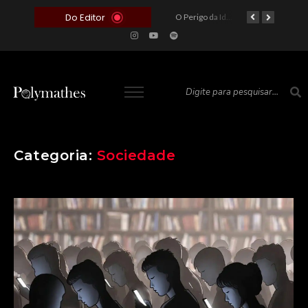
Do Editor
O Voto como Moeda: Clientelismo e o Analfabetismo Funcional Político no Brasil
A Roleta da Miséria: Quando a Devoção Cega Encontra o Link na Bio. A Queda do Brasileiro Pelas Mãos de Seus Influencers.
O Perigo da Ideologia Desenfreada na Justiça: Quando a Pauta Política Substitui a Pena Criminal
O Preço de um Escândalo: A Discrepância Entre o “Filme de Bolsonaro” e a Realidade do Cinema Mundial
Categoria:
Sociedade