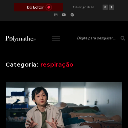
Do Editor
O Voto como Moeda: Clientelismo e o Analfabetismo Funcional Político no Brasil
A Roleta da Miséria: Quando a Devoção Cega Encontra o Link na Bio. A Queda do Brasileiro Pelas Mãos de Seus Influencers.
O Perigo da Ideologia Desenfreada na Justiça: Quando a Pauta Política Substitui a Pena Criminal
O Preço de um Escândalo: A Discrepância Entre o “Filme de Bolsonaro” e a Realidade do Cinema Mundial
Categoria:
respiração