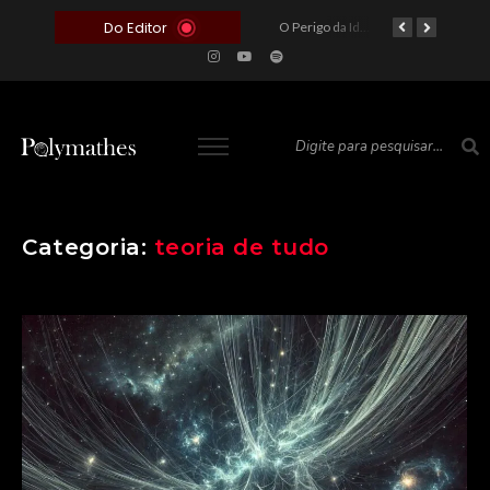
Do Editor
O Voto como Moeda: Clientelismo e o Analfabetismo Funcional Político no Brasil
A Roleta da Miséria: Quando a Devoção Cega Encontra o Link na Bio. A Queda do Brasileiro Pelas Mãos de Seus Influencers.
O Perigo da Ideologia Desenfreada na Justiça: Quando a Pauta Política Substitui a Pena Criminal
O Preço de um Escândalo: A Discrepância Entre o “Filme de Bolsonaro” e a Realidade do Cinema Mundial
Categoria:
teoria de tudo