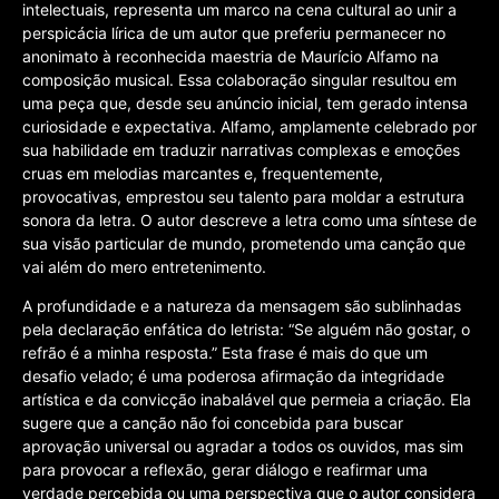
intelectuais, representa um marco na cena cultural ao unir a
perspicácia lírica de um autor que preferiu permanecer no
anonimato à reconhecida maestria de Maurício Alfamo na
composição musical. Essa colaboração singular resultou em
uma peça que, desde seu anúncio inicial, tem gerado intensa
curiosidade e expectativa. Alfamo, amplamente celebrado por
sua habilidade em traduzir narrativas complexas e emoções
cruas em melodias marcantes e, frequentemente,
provocativas, emprestou seu talento para moldar a estrutura
sonora da letra. O autor descreve a letra como uma síntese de
sua visão particular de mundo, prometendo uma canção que
vai além do mero entretenimento.
A profundidade e a natureza da mensagem são sublinhadas
pela declaração enfática do letrista: “Se alguém não gostar, o
refrão é a minha resposta.” Esta frase é mais do que um
desafio velado; é uma poderosa afirmação da integridade
artística e da convicção inabalável que permeia a criação. Ela
sugere que a canção não foi concebida para buscar
aprovação universal ou agradar a todos os ouvidos, mas sim
para provocar a reflexão, gerar diálogo e reafirmar uma
verdade percebida ou uma perspectiva que o autor considera