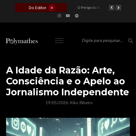
Do Editor
O Voto como Moeda: Clientelismo e o Analfabetismo Funcional Político no Brasil
A Roleta da Miséria: Quando a Devoção Cega Encontra o Link na Bio. A Queda do Brasileiro Pelas Mãos de Seus Influencers.
O Perigo da Ideologia Desenfreada na Justiça: Quando a Pauta Política Substitui a Pena Criminal
O Preço de um Escândalo: A Discrepância Entre o “Filme de Bolsonaro” e a Realidade do Cinema Mundial
A Idade da Razão: Arte,
Consciência e o Apelo ao
Jornalismo Independente
19/05/2026
Kiko Ribeiro
/