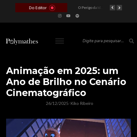
Do Editor
O Voto como Moeda: Clientelismo e o Analfabetismo Funcional Político no Brasil
A Roleta da Miséria: Quando a Devoção Cega Encontra o Link na Bio. A Queda do Brasileiro Pelas Mãos de Seus Influencers.
O Perigo da Ideologia Desenfreada na Justiça: Quando a Pauta Política Substitui a Pena Criminal
O Preço de um Escândalo: A Discrepância Entre o “Filme de Bolsonaro” e a Realidade do Cinema Mundial
Animação em 2025: um
Ano de Brilho no Cenário
Cinematográfico
26/12/2025
Kiko Ribeiro
/