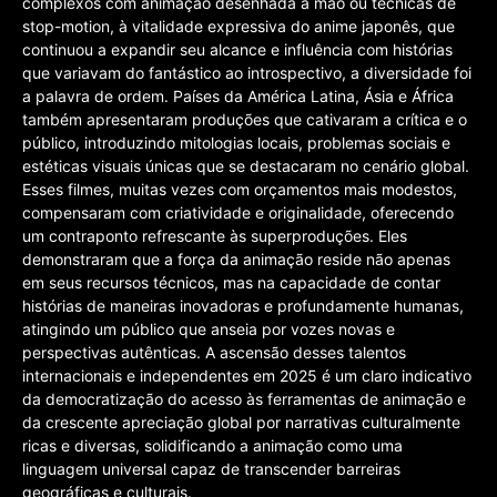
complexos com animação desenhada à mão ou técnicas de
stop-motion, à vitalidade expressiva do anime japonês, que
continuou a expandir seu alcance e influência com histórias
que variavam do fantástico ao introspectivo, a diversidade foi
a palavra de ordem. Países da América Latina, Ásia e África
também apresentaram produções que cativaram a crítica e o
público, introduzindo mitologias locais, problemas sociais e
estéticas visuais únicas que se destacaram no cenário global.
Esses filmes, muitas vezes com orçamentos mais modestos,
compensaram com criatividade e originalidade, oferecendo
um contraponto refrescante às superproduções. Eles
demonstraram que a força da animação reside não apenas
em seus recursos técnicos, mas na capacidade de contar
histórias de maneiras inovadoras e profundamente humanas,
atingindo um público que anseia por vozes novas e
perspectivas autênticas. A ascensão desses talentos
internacionais e independentes em 2025 é um claro indicativo
da democratização do acesso às ferramentas de animação e
da crescente apreciação global por narrativas culturalmente
ricas e diversas, solidificando a animação como uma
linguagem universal capaz de transcender barreiras
geográficas e culturais.