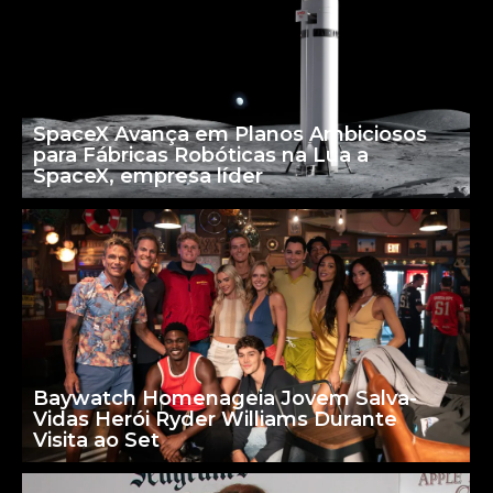
SpaceX Avança em Planos Ambiciosos
para Fábricas Robóticas na Lua a
SpaceX, empresa líder
Baywatch Homenageia Jovem Salva-
Vidas Herói Ryder Williams Durante
Visita ao Set