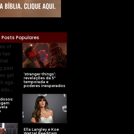
Posts Populares
‘stranger things’:
revelações da 5ª
temporada e
poderes inesperados
Idosos:
agem
vela
s
Ella Langley e Koe
Wetzel Reeditam