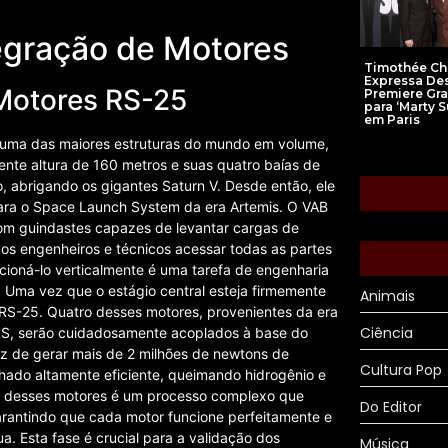
egração de Motores
Timothée Ch
Expressa De
Motores RS-25
Premiere Gra
para ‘Marty 
em Paris
é uma das maiores estruturas do mundo em volume,
nte altura de 160 metros e suas quatro baías de
, abrigando os gigantes Saturn V. Desde então, ele
 para o Space Launch System da era Artemis. O VAB
com guindastes capazes de levantar cargas de
os engenheiros e técnicos acessar todas as partes
icioná-lo verticalmente é uma tarefa de engenharia
. Uma vez que o estágio central esteja firmemente
Animais
 RS-25. Quatro desses motores, provenientes da era
Ciência
SLS, serão cuidadosamente acoplados à base do
z de gerar mais de 2 milhões de newtons de
Cultura Pop
hado altamente eficiente, queimando hidrogênio e
ção desses motores é um processo complexo que
Do Editor
arantindo que cada motor funcione perfeitamente e
. Esta fase é crucial para a validação dos
Música