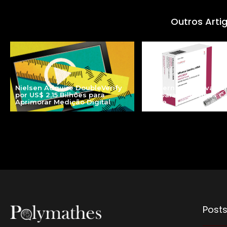
Outros Arti
Nielsen Adquire DoubleVerify
Moderna mFlusiva: u
por US$ 2,15 Bilhões para
Era para as Vacinas C
Aprimorar Medição Digital
Gripe
Posts