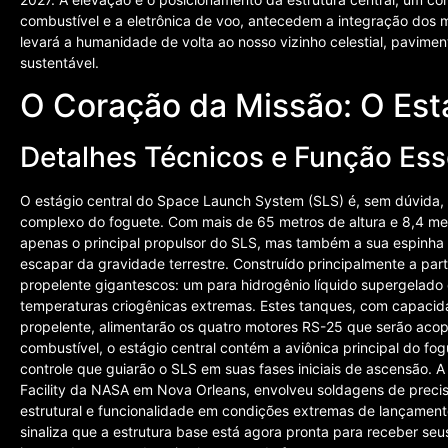
combustível e a eletrônica de voo, antecedem a integração dos 
levará a humanidade de volta ao nosso vizinho celestial, pavim
sustentável.
O Coração da Missão: O Est
Detalhes Técnicos e Função Ess
O estágio central do Space Launch System (SLS) é, sem dúvida,
complexo do foguete. Com mais de 65 metros de altura e 8,4 metr
apenas o principal propulsor do SLS, mas também a sua espinha 
escapar da gravidade terrestre. Construído principalmente a parti
propelente gigantescos: um para hidrogênio líquido supergelado 
temperaturas criogênicas extremas. Estes tanques, com capacida
propelente, alimentarão os quatro motores RS-25 que serão aco
combustível, o estágio central contém a aviônica principal do f
controle que guiarão o SLS em suas fases iniciais de ascensão. 
Facility da NASA em Nova Orleans, envolveu soldagens de precisã
estrutural e funcionalidade em condições extremas de lançamen
sinaliza que a estrutura base está agora pronta para receber se