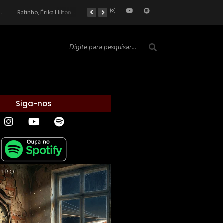
car 2026: Entre a Cota do Politicamente Correto e a Realidade das Telas
Ratinho, Érika Hilton e a Farsa Política: Quem Ganha com o Barulho no País de Bobson?
As controvérsias que marcam o cenário político e econômico nacional
O Silêncio das Páginas: O Retrato da Crise de Leitura no Brasil e o Abismo Intelectual
Siga-nos