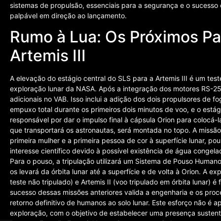
sistemas de propulsão, essenciais para a segurança e o sucesso 
palpável em direção ao lançamento.
Rumo à Lua: Os Próximos P
Artemis III
A elevação do estágio central do SLS para a Artemis III é um t
exploração lunar da NASA. Após a integração dos motores RS-25
adicionais no VAB. Isso inclui a adição dos dois propulsores de f
empuxo total durante os primeiros dois minutos de voo, e o estági
responsável por dar o impulso final à cápsula Orion para colocá-la
que transportará os astronautas, será montada no topo. A missão A
primeira mulher e a primeira pessoa de cor à superfície lunar, p
interesse científico devido à possível existência de água cong
Para o pouso, a tripulação utilizará um Sistema de Pouso Humano
os levará da órbita lunar até a superfície e de volta à Orion. A e
teste não tripulado) e Artemis II (voo tripulado em órbita lunar) 
sucesso dessas missões anteriores valida a engenharia e os proc
retorno definitivo de humanos ao solo lunar. Este esforço não é 
exploração, com o objetivo de estabelecer uma presença sustent