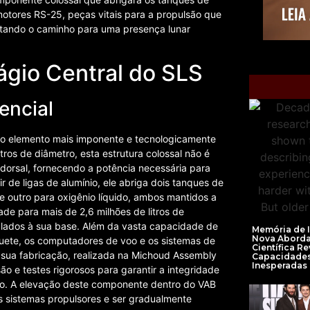
motores RS-25, peças vitais para a propulsão que
entando o caminho para uma presença lunar
ágio Central do SLS
encial
 o elemento mais imponente e tecnologicamente
os de diâmetro, esta estrutura colossal não é
dorsal, fornecendo a potência necessária para
r de ligas de alumínio, ele abriga dois tanques de
e outro para oxigênio líquido, ambos mantidos a
de para mais de 2,6 milhões de litros de
plados à sua base. Além da vasta capacidade de
Memória de 
Nova Abord
oguete, os computadores de voo e os sistemas de
Científica Re
A sua fabricação, realizada na Michoud Assembly
Capacidade
Inesperadas
o e testes rigorosos para garantir a integridade
to. A elevação deste componente dentro do VAB
us sistemas propulsores e ser gradualmente