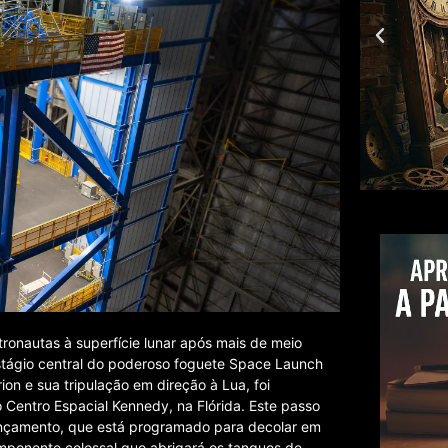
tronautas à superfície lunar após mais de meio
stágio central do poderoso foguete Space Launch
on e sua tripulação em direção à Lua, foi
 Centro Espacial Kennedy, na Flórida. Este passo
 lançamento, que está programado para decolar em
omponente colossal que abrigará os tanques de