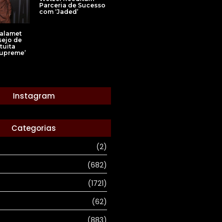
Parceria de Sucesso
com ‘Jaded’
alamet
sejo de
tuita
Supreme’
Instagram
Categorias
(2)
(682)
(1721)
(62)
(883)