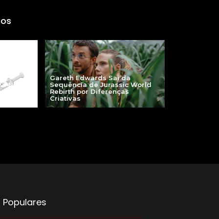
gos
Gareth Edwards Sai da
ma Nova
Sequência de Jurassic World
ontra a
Rebirth por Diferenças
Criativas
 Populares