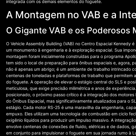
integrada com os demais elementos do foguete.
A Montagem no VAB e a Int
O Gigante VAB e os Poderosos 
O Vehicle Assembly Building (VAB) no Centro Espacial Kennedy 
um monumento à engenharia e à exploração espacial. Sua impone
montagem foram inicialmente construídas para o programa Apollo
tem sido o local de preparação para ônibus espaciais e, agora,
não é apenas um abrigo; é um ambiente de trabalho intrincado 
centenas de toneladas e plataformas de trabalho que permitem a
do foguete. A operação de elevar o estágio central do SLS e pos
meticulosa, que exige precisão milimétrica e anos de experiência
posicionado, o próximo passo crítico é a integração dos motores
do Ônibus Espacial, mas significativamente atualizados para o 
estágio. Cada motor RS-25 é uma maravilha da engenharia, capa
empuxo. Eles utilizam uma tecnologia de combustão em ciclo fec
oxigênio líquidos para produzir um impulso massivo. A integra
envolve centenas de conexões de fluido, elétricas e de dados, g
em conjunto para impulsionar o foguete em sua jornada rumo à Lua