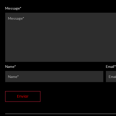
Message
*
Name
*
Email
*