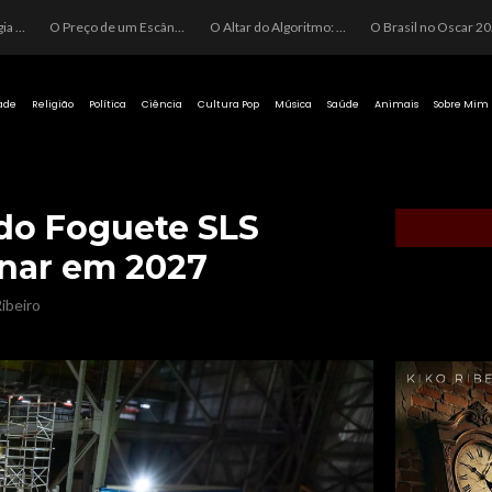
O Perigo da Ideologia Desenfreada na Justiça: Quando a Pauta Política Substitui a Pena Criminal
O Preço de um Escândalo: A Discrepância Entre o “Filme de Bolsonaro” e a Realidade do Cinema Mundial
O Altar do Algoritmo: A Carência Humana e a Fabricação de Heróis no Brasil
O Brasil no Os
ade
Religião
Política
Ciência
Cultura Pop
Música
Saúde
Animais
Sobre Mim
l do Foguete SLS
unar em 2027
ibeiro