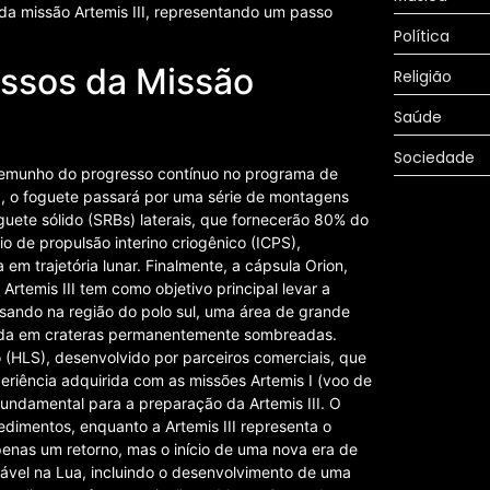
da missão Artemis III, representando um passo
Política
assos da Missão
Religião
Saúde
Sociedade
estemunho do progresso contínuo no programa de
, o foguete passará por uma série de montagens
oguete sólido (SRBs) laterais, que fornecerão 80% do
o de propulsão interino criogênico (ICPS),
 em trajetória lunar. Finalmente, a cápsula Orion,
rtemis III tem como objetivo principal levar a
ousando na região do polo sul, uma área de grande
elada em crateras permanentemente sombreadas.
 (HLS), desenvolvido por parceiros comerciais, que
xperiência adquirida com as missões Artemis I (voo de
é fundamental para a preparação da Artemis III. O
edimentos, enquanto a Artemis III representa o
apenas um retorno, mas o início de uma nova era de
ável na Lua, incluindo o desenvolvimento de uma