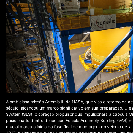
A ambiciosa missão Artemis III da NASA, que visa o retorno de as
século, alcançou um marco significativo em sua preparação. O e
System (SLS), o coração propulsor que impulsionará a cápsula Ori
posicionado dentro do icônico Vehicle Assembly Building (VAB) no
crucial marca o início da fase final de montagem do veículo de
2027. A elevação e o posicionamento da estrutura central, um c