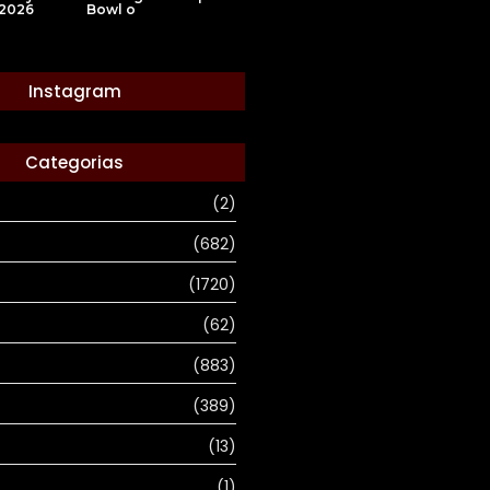
 2026
Bowl o
Instagram
Categorias
(2)
(682)
(1720)
(62)
(883)
(389)
(13)
(1)