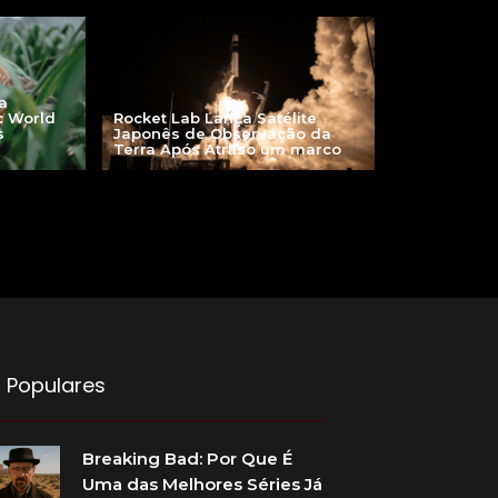
a
Rocket Lab Lança Satélite
c World
Japonês de Observação da
s
Terra Após Atraso um marco
 Populares
Breaking Bad: Por Que É
Uma das Melhores Séries Já