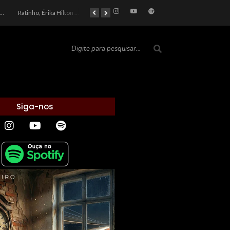
car 2026: Entre a Cota do Politicamente Correto e a Realidade das Telas
Ratinho, Érika Hilton e a Farsa Política: Quem Ganha com o Barulho no País de Bobson?
As controvérsias que marcam o cenário político e econômico nacional
O Silêncio das Páginas: O Retrato da Crise de Leitura no Brasil e o Abismo Intelectual
Siga-nos