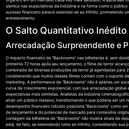
sísmica nas expectativas da indústria e na forma como o públic
sucesso financeiro parece estender-se ao infinito, prometendo
entretenimento.
O Salto Quantitativo Inédito 
Arrecadação Surpreendente e Pr
O impacto financeiro de “Backrooms” nas bilheterias é, sem dúvida
primeiros 72 horas após seu lançamento, o filme de terror alcan
combinada de diversas produções de terror já agendadas para 202
considerando que muitos desses filmes contam com o suporte de
marketing. A performance de “Backrooms” não é apenas um suce
curva de crescimento exponencial, com sua arrecadação global 
expectativas mais otimistas. Analistas da indústria cinematográ
atrair um público massivo, transformando o que poderia ser um ni
desempenho financeiro robusto posiciona “Backrooms” como um 
de lançamento e do potencial de mercado para conteúdos originad
contagem da bilheteria de “Backrooms” não mostra sinais de des
está, de fato, se estendendo rumo ao infinito, consolidando sua