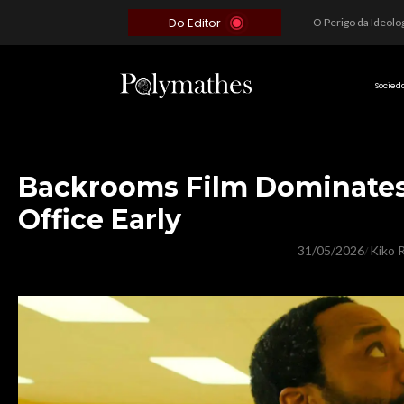
Do Editor
Além do Óbvio: A Estratégia por trás do Colapso de Teerã e a Miopia Brasileira
O Voto como Moeda: Clientelismo e o Analfabetismo Funcional Político no Brasil
A Roleta da Miséria: Quando a Devoção Cega Encontra o Link na Bio. A Queda do Brasileiro Pelas Mãos de Seus Influencers.
Socied
Backrooms Film Dominates
Office Early
31/05/2026
Kiko R
/