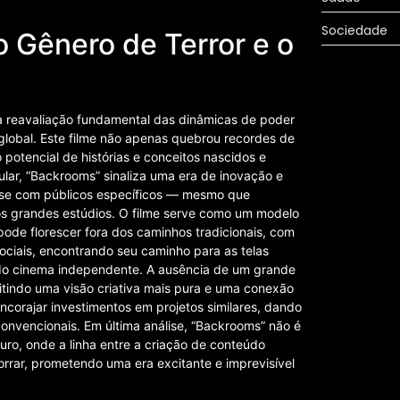
Sociedade
o Gênero de Terror e o
a reavaliação fundamental das dinâmicas de poder
 global. Este filme não apenas quebrou recordes de
potencial de histórias e conceitos nascidos e
cular, “Backrooms” sinaliza uma era de inovação e
r-se com públicos específicos — mesmo que
s grandes estúdios. O filme serve como um modelo
pode florescer fora dos caminhos tradicionais, com
 sociais, encontrando seu caminho para as telas
 do cinema independente. A ausência de um grande
mitindo uma visão criativa mais pura e uma conexão
ncorajar investimentos em projetos similares, dando
convencionais. Em última análise, “Backrooms” não é
turo, onde a linha entre a criação de conteúdo
orrar, prometendo uma era excitante e imprevisível