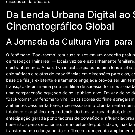
discutidos da década.
Da Lenda Urbana Digital ao
Cinematográfico Global
A Jornada da Cultura Viral para
O fenômeno “Backrooms” tem suas raízes em um conceito profunda
de “espaços liminares” — locais vazios e estranhamente familiar
e estranhamento. A narrativa inicial surgiu como uma lenda urban
enigmáticas e relatos de experiências em dimensões paralelas, ace
base de fãs já existente e altamente engajada provou ser um ter
transição de um meme para um filme de sucesso foi impulsionada
uma compreensão aguçada de seu público-alvo. Em vez de se de
“Backrooms” um fenômeno viral, os criadores do filme abraçaram 
ambientes desorientadores, que ressoaram profundamente com a 
totalmente orgânico, dependendo do boca a boca digital, do com
antecipação gerada por criadores de conteúdo e influenciadores qu
base não apenas economizou em custos de publicidade, mas tam
transformando o lançamento do filme em um evento amplamente 