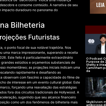
o descobre e consome conteúdo. A narrativa de seu
 um impacto duradouro no panorama do
na Bilheteria
ojeções Futuristas
, o ponto focal de sua notável trajetória. Nos
çou uma marca impressionante, superando a receita
6. Este feito é particularmente extraordinário
O Podcast O
Purpose de 
 grandes estúdios e orçamentos substanciais de
Shetty e iHe
sso momentâneo; as projeções iniciais indicam uma
Caminham pa
da
escalando rapidamente e desafiando as
fica observam com fascínio a capacidade do filme de
cho de interesse em um evento cultural global. Este
marco, forçando uma reavaliação das estratégias
os fora dos circuitos tradicionais de Hollywood. A
aceleração, sugerindo que seu alcance financeiro
Skyblivion: 
 posição como um dos fenômenos de bilheteria mais
ambicioso d