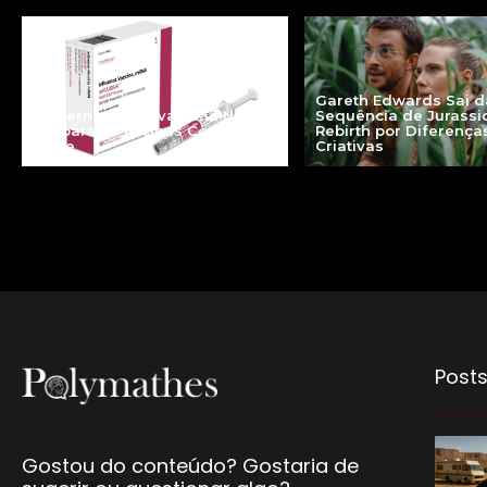
Gareth Edwards Sai d
Moderna mFlusiva: uma Nova
Sequência de Jurassi
Era para as Vacinas Contra a
Rebirth por Diferença
Gripe
Criativas
Posts
Gostou do conteúdo? Gostaria de