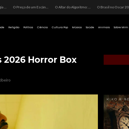
O Perigo da Ideologia Desenfreada na Justiça: Quando a Pauta Política Substitui a Pena Criminal
O Preço de um Escândalo: A Discrepância Entre o “Filme de Bolsonaro” e a Realidade do Cinema Mundial
O Altar do Algoritmo: A Carência Humana e a Fabricação de Heróis no Brasil
O Brasil no Os
ade
Religião
Política
Ciência
Cultura Pop
Música
Saúde
Animais
Sobre Mim
 2026 Horror Box
ibeiro