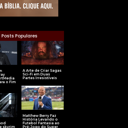
Posts Populares
A Arte de Criar Sagas
n
Sci-Fi em Duas
Jay
Partes Irresistíveis
artMedia
ra o Fim
Matthew Berry Faz
História Levando o
mod
Futebol Fantasia ao
e skyrim
Pré-Jogo do Super