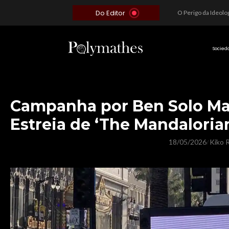
Do Editor
Além do Óbvio: A Estratégia por trás do Colapso de Teerã e a Miopia Brasileira
O Voto como Moeda: Clientelismo e o Analfabetismo Funcional Político no Brasil
A Roleta da Miséria: Quando a Devoção Cega Encontra o Link na Bio. A Queda do Brasileiro Pelas Mãos de Seus Influencers.
Socied
Campanha por Ben Solo Ma
Estreia de ‘The Mandaloria
18/05/2026
Kiko R
/