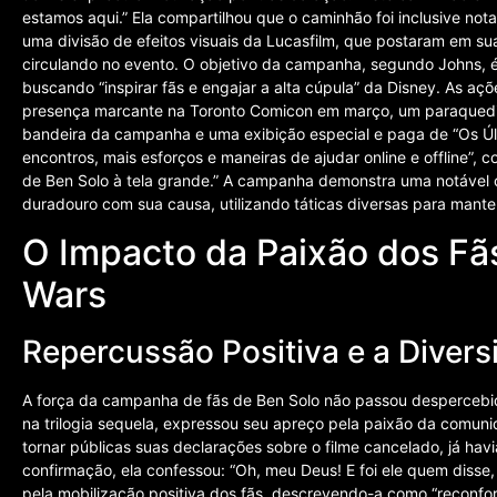
estamos aqui.” Ela compartilhou que o caminhão foi inclusive nota
uma divisão de efeitos visuais da Lucasfilm, que postaram em s
circulando no evento. O objetivo da campanha, segundo Johns, é
buscando “inspirar fãs e engajar a alta cúpula” da Disney. As açõ
presença marcante na Toronto Comicon em março, um paraquedis
bandeira da campanha e uma exibição especial e paga de “Os Últ
encontros, mais esforços e maneiras de ajudar online e offline”, c
de Ben Solo à tela grande.” A campanha demonstra uma notáve
duradouro com sua causa, utilizando táticas diversas para manter
O Impacto da Paixão dos Fãs
Wars
Repercussão Positiva e a Diver
A força da campanha de fãs de Ben Solo não passou despercebida
na trilogia sequela, expressou seu apreço pela paixão da comuni
tornar públicas suas declarações sobre o filme cancelado, já hav
confirmação, ela confessou: “Oh, meu Deus! E foi ele quem disse,
pela mobilização positiva dos fãs, descrevendo-a como “reconfor