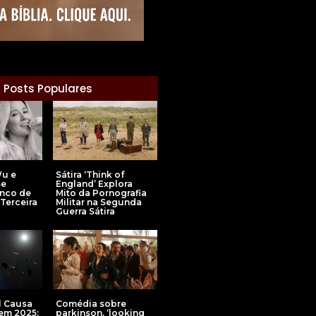
Posts Populares
Wu e
Sátira ‘Think of
Se
England’ Explora
enco de
Mito da Pornografia
 Terceira
Militar na Segunda
Guerra Sátira
l Causa
Comédia sobre
em 2025:
parkinson, ‘looking