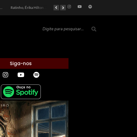
car 2026: Entre a Cota do Politicamente Correto e a Realidade das Telas
Ratinho, Érika Hilton e a Farsa Política: Quem Ganha com o Barulho no País de Bobson?
As controvérsias que marcam o cenário político e econômico nacional
O Silêncio das Páginas: O Retrato da Crise de Leitura no Brasil e o Abismo Intelectual
Siga-nos