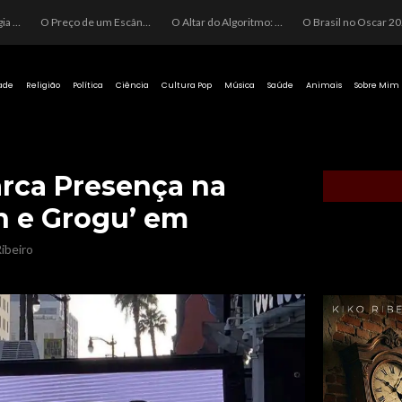
O Perigo da Ideologia Desenfreada na Justiça: Quando a Pauta Política Substitui a Pena Criminal
O Preço de um Escândalo: A Discrepância Entre o “Filme de Bolsonaro” e a Realidade do Cinema Mundial
O Altar do Algoritmo: A Carência Humana e a Fabricação de Heróis no Brasil
O Brasil no Os
ade
Religião
Política
Ciência
Cultura Pop
Música
Saúde
Animais
Sobre Mim
rca Presença na
n e Grogu’ em
ibeiro