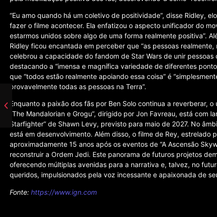
“Eu amo quando há um coletivo de positividade”, disse Ridley, el
fazer o filme acontecer. Ela enfatizou o aspecto unificador do m
estarmos unidos sobre algo de uma forma realmente positiva”. 
Ridley ficou encantada em perceber que “as pessoas realmente, r
celebrou a capacidade do fandom de Star Wars de unir pessoas 
destacando a “imensa e magnífica variedade de diferentes pontos 
que “todos estão realmente apoiando essa coisa” é “simplesmen
provavelmente todas as pessoas na Terra”.
Enquanto a paixão dos fãs por Ben Solo continua a reverberar, o
“The Mandalorian e Grogu”, dirigido por Jon Favreau, está com l
Starfighter” de Shawn Levy, previsto para maio de 2027. No âmb
está em desenvolvimento. Além disso, o filme de Rey, estrelado p
aproximadamente 15 anos após os eventos de “A Ascensão Skywa
reconstruir a Ordem Jedi. Este panorama de futuros projetos demo
oferecendo múltiplas avenidas para a narrativa e, talvez, no futu
queridos, impulsionados pela voz incessante e apaixonada de seu
Fonte:
https://www.ign.com