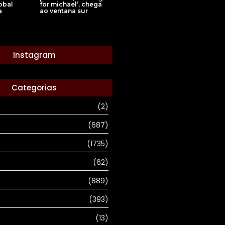
obal
for michael’, chega
a
ao ventana sur
Instagram
Categorias
(2)
(687)
(1735)
(62)
(889)
(393)
(13)