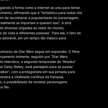
ogiando a forma como a internet se uniu para tentar
ovimento, afirmando que é “fantástico para todos nós
Além de reconhecer a popularidade do personagem,
ealmente se importam e querem isso”. A atriz
de diversas origades ao redor do mundo,
de vista e diferentes pessoas”. Para ela, o fato de
te adorável, em um tempo tão maluco para
 universo de Star Wars segue em expansão. O filme
ançamento iminente, seguido por “Star Wars:
ito televisivo, a segunda temporada de “Ahsoka”
or Daisy Ridley, está planejado para se passar
lker”, com a protagonista em sua jornada para
nstra a vitalidade contínua da franquia,
ro, a possibilidade de revisitar personagens
s fãs.