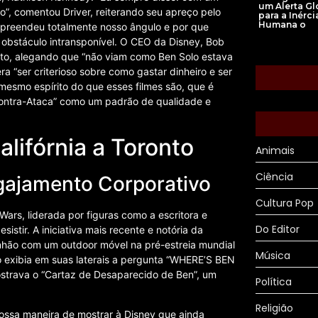
um Alerta Gl
o”, comentou Driver, reiterando seu apreço pelo
para a Inérci
Humana o
mpreendeu totalmente nosso ângulo e por que
 obstáculo intransponível. O CEO da Disney, Bob
jeto, alegando que “não viam como Ben Solo estava
era “ser criterioso sobre como gastar dinheiro e ser
mesmo espírito do que esses filmes são, que é
 Contra-Ataca” como um padrão de qualidade e
lifórnia a Toronto
Animais
Ciência
ngajamento Corporativo
Cultura Pop
ars, liderada por figuras como a escritora e
Do Editor
istir. A iniciativa mais recente e notória da
nhão com um outdoor móvel na pré-estreia mundial
Música
o exibia em suas laterais a pergunta “WHERE’S BEN
ostrava o “Cartaz de Desaparecido de Ben”, um
Política
Religião
nossa maneira de mostrar à Disney que ainda