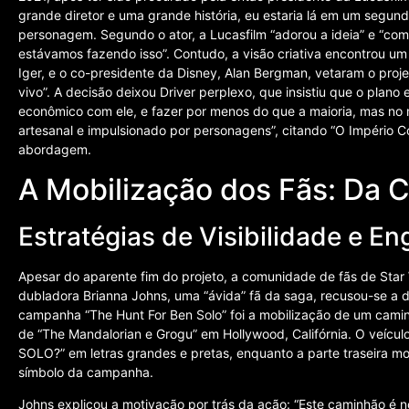
grande diretor e uma grande história, eu estaria lá em um segund
personagem. Segundo o ator, a Lucasfilm “adorou a ideia” e “co
estávamos fazendo isso”. Contudo, a visão criativa encontrou um
Iger, e o co-presidente da Disney, Alan Bergman, vetaram o pro
vivo”. A decisão deixou Driver perplexo, que insistiu que o plano 
econômico com ele, e fazer por menos do que a maioria, mas no 
artesanal e impulsionado por personagens”, citando “O Império
abordagem.
A Mobilização dos Fãs: Da Ca
Estratégias de Visibilidade e E
Apesar do aparente fim do projeto, a comunidade de fãs de Star W
dubladora Brianna Johns, uma “ávida” fã da saga, recusou-se a des
campanha “The Hunt For Ben Solo” foi a mobilização de um cami
de “The Mandalorian e Grogu” em Hollywood, Califórnia. O veícul
SOLO?” em letras grandes e pretas, enquanto a parte traseira m
símbolo da campanha.
Johns explicou a motivação por trás da ação: “Este caminhão é 