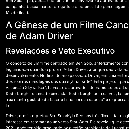
Ben Solo”, que, apesar de ter sido desenvolvido e aprovado pela 
campanha busca manter o legado e o potencial do personagem 
fãs dedicada.
A Gênese de um Filme Cance
de Adam Driver
Revelações e Veto Executivo
O conceito de um filme centrado em Ben Solo, anteriormente co
legitimidade quando o próprio Adam Driver, ator que deu vida ao
desenvolvimento. No final do ano passado, Driver, em uma entre
dos roteiros mais legais dos quais já fiz parte”. Este projeto, qu
Ascensão Skywalker”, havia sido aprovado internamente pela Luc
Soderbergh, renomado cineasta. Soderbergh, por sua vez, lamen
“realmente gostado de fazer o filme em sua cabeça” e expressan
lo.
Driver, que interpretou Ben Solo/Kylo Ren nos três filmes da tril
interesse em retornar ao universo Star Wars. Ele revelou que es
2021, após ter sido procurado pela então presidente da Lucasfi