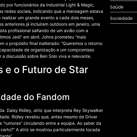
do por funcionários da Industrial Light & Magic,
Saúde
uas redes sociais, indicando que a mensagem estava
 realizar um grande evento a cada dois meses,
Sociedade
es anteriores já incluíram outdoors em janeiro, uma
ta profissional saltando de um avião com a
imos Jedi” em abril. Johns prometeu “mais
om o propósito final inalterado: “Queremos o retorno
l capacidade de organização e um compromisso
 a discussão sobre Ben Solo viva e relevante.
 e o Futuro de Star
sidade do Fandom
. Daisy Ridley, atriz que interpreta Rey Skywalker
dade. Ridley revelou que, antes mesmo de Driver
ia “rumores” circulando entre a equipe. Ao saber da
 certo?” A atriz se mostrou particularmente tocada
tante”.