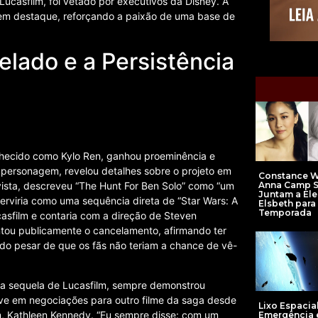
Lucasfilm, foi vetado por executivos da Disney. A
em destaque, reforçando a paixão de uma base de
lado e a Persistência
nhecido como Kylo Ren, ganhou proeminência e
 personagem, revelou detalhes sobre o projeto em
Constance 
Anna Camp 
vista, descreveu “The Hunt For Ben Solo” como “um
Juntam a El
e serviria como uma sequência direta de “Star Wars: A
Elsbeth para
Temporada
asfilm e contaria com a direção de Steven
tou publicamente o cancelamento, afirmando ter
do pesar de que os fãs não teriam a chance de vê-
ogia sequela de Lucasfilm, sempre demonstrou
teve em negociações para outro filme da saga desde
Lixo Espacia
lm, Kathleen Kennedy. “Eu sempre disse: com um
Emergência 