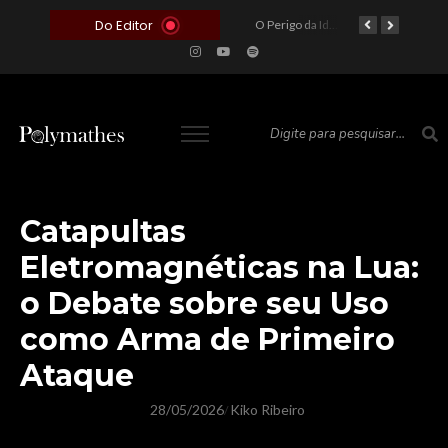
Do Editor
O Voto como Moeda: Clientelismo e o Analfabetismo Funcional Político no Brasil
A Roleta da Miséria: Quando a Devoção Cega Encontra o Link na Bio. A Queda do Brasileiro Pelas Mãos de Seus Influencers.
O Perigo da Ideologia Desenfreada na Justiça: Quando a Pauta Política Substitui a Pena Criminal
O Preço de um Escândalo: A Discrepância Entre o “Filme de Bolsonaro” e a Realidade do Cinema Mundial
Catapultas
Eletromagnéticas na Lua:
o Debate sobre seu Uso
como Arma de Primeiro
Ataque
28/05/2026
Kiko Ribeiro
/