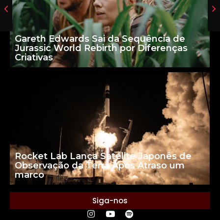
Gareth Edwards Sai da Sequência de
Jurassic World Rebirth por Diferenças
Criativas
Rocket Lab Lança Satélite Japonês de
Observação da Terra Após Atraso um
marco
Siga-nos