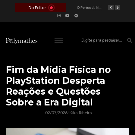
Do Editor
O Voto como Moeda: Clientelismo e o Analfabetismo Funcional Político no Brasil
A Roleta da Miséria: Quando a Devoção Cega Encontra o Link na Bio. A Queda do Brasileiro Pelas Mãos de Seus Influencers.
O Perigo da Ideologia Desenfreada na Justiça: Quando a Pauta Política Substitui a Pena Criminal
O Preço de um Escândalo: A Discrepância Entre o “Filme de Bolsonaro” e a Realidade do Cinema Mundial
Fim da Mídia Física no
PlayStation Desperta
Reações e Questões
Sobre a Era Digital
02/07/2026
Kiko Ribeiro
/