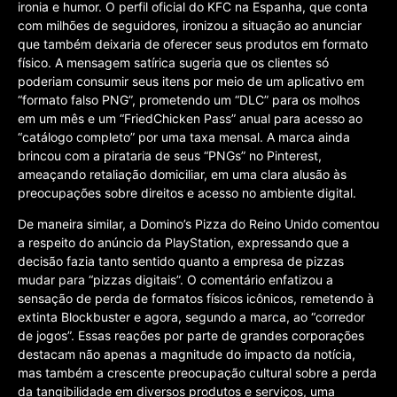
ironia e humor. O perfil oficial do KFC na Espanha, que conta
com milhões de seguidores, ironizou a situação ao anunciar
que também deixaria de oferecer seus produtos em formato
físico. A mensagem satírica sugeria que os clientes só
poderiam consumir seus itens por meio de um aplicativo em
“formato falso PNG”, prometendo um “DLC” para os molhos
em um mês e um “FriedChicken Pass” anual para acesso ao
“catálogo completo” por uma taxa mensal. A marca ainda
brincou com a pirataria de seus “PNGs” no Pinterest,
ameaçando retaliação domiciliar, em uma clara alusão às
preocupações sobre direitos e acesso no ambiente digital.
De maneira similar, a Domino’s Pizza do Reino Unido comentou
a respeito do anúncio da PlayStation, expressando que a
decisão fazia tanto sentido quanto a empresa de pizzas
mudar para “pizzas digitais”. O comentário enfatizou a
sensação de perda de formatos físicos icônicos, remetendo à
extinta Blockbuster e agora, segundo a marca, ao “corredor
de jogos”. Essas reações por parte de grandes corporações
destacam não apenas a magnitude do impacto da notícia,
mas também a crescente preocupação cultural sobre a perda
da tangibilidade em diversos produtos e serviços, uma