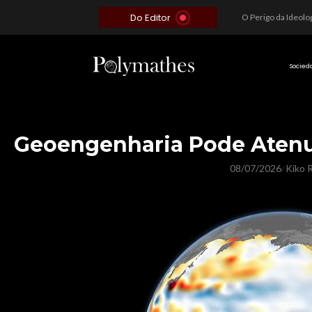
Do Editor
Além do Óbvio: A Estratégia por trás do Colapso de Teerã e a Miopia Brasileira
O Voto como Moeda: Clientelismo e o Analfabetismo Funcional Político no Brasil
A Roleta da Miséria: Quando a Devoção Cega Encontra o Link na Bio. A Queda do Brasileiro Pelas Mãos de Seus Influencers.
Socied
Geoengenharia Pode Atenua
08/07/2026
Kiko R
/