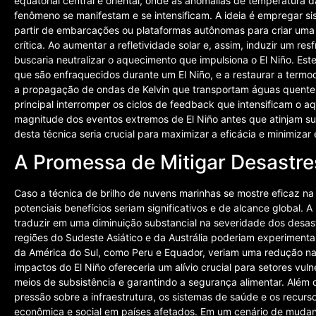
equatorial central e oriental, onde as anomalias de temperatura d
fenômeno se manifestam e se intensificam. A ideia é empregar si
partir de embarcações ou plataformas autônomas para criar uma ‘
crítica. Ao aumentar a refletividade solar e, assim, induzir um re
buscaria neutralizar o aquecimento que impulsiona o El Niño. Este 
que são enfraquecidos durante um El Niño, e a restaurar a termo
a propagação de ondas de Kelvin que transportam águas quentes 
principal interromper os ciclos de feedback que intensificam o a
magnitude dos eventos extremos de El Niño antes que atinjam sua
desta técnica seria crucial para maximizar a eficácia e minimizar 
A Promessa de Mitigar Desastre
Caso a técnica de brilho de nuvens marinhas se mostre eficaz na
potenciais benefícios seriam significativos e de alcance global. 
traduzir em uma diminuição substancial na severidade dos desast
regiões do Sudeste Asiático e da Austrália poderiam experimenta
da América do Sul, como Peru e Equador, veriam uma redução na
impactos do El Niño ofereceria um alívio crucial para setores vu
meios de subsistência e garantindo a segurança alimentar. Além 
pressão sobre a infraestrutura, os sistemas de saúde e os recurs
econômica e social em países afetados. Em um cenário de mudan