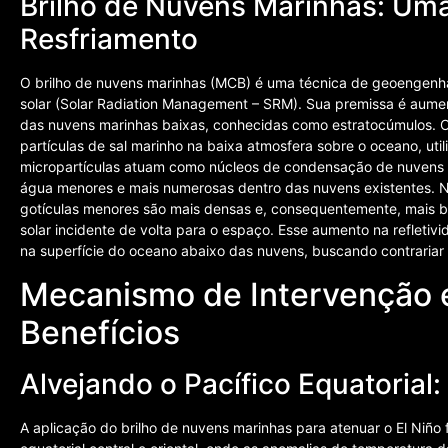
Brilho de Nuvens Marinhas: Um
Resfriamento
O brilho de nuvens marinhas (MCB) é uma técnica de geoengenha
solar (Solar Radiation Management – SRM). Sua premissa é aument
das nuvens marinhas baixas, conhecidas como estratocúmulos. O
partículas de sal marinho na baixa atmosfera sobre o oceano, ut
micropartículas atuam como núcleos de condensação de nuvens 
água menores e mais numerosas dentro das nuvens existentes.
gotículas menores são mais densas e, consequentemente, mais br
solar incidente de volta para o espaço. Esse aumento na refletivi
na superfície do oceano abaixo das nuvens, buscando contraria
Mecanismo de Intervenção e
Benefícios
Alvejando o Pacífico Equatoria
A aplicação do brilho de nuvens marinhas para atenuar o El Niño 