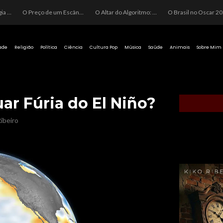
O Perigo da Ideologia Desenfreada na Justiça: Quando a Pauta Política Substitui a Pena Criminal
O Preço de um Escândalo: A Discrepância Entre o “Filme de Bolsonaro” e a Realidade do Cinema Mundial
O Altar do Algoritmo: A Carência Humana e a Fabricação de Heróis no Brasil
O Brasil no Os
ade
Religião
Política
Ciência
Cultura Pop
Música
Saúde
Animais
Sobre Mim
r Fúria do El Niño?
ibeiro