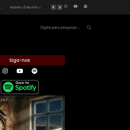
car 2026: Entre a Cota do Politicamente Correto e a Realidade das Telas
Ratinho, Érika Hilton e a Farsa Política: Quem Ganha com o Barulho no País de Bobson?
As controvérsias que marcam o cenário político e econômico nacional
O Silêncio das Páginas: O Retrato da Crise de Leitura no Brasil e o Abismo Intelectual
Siga-nos