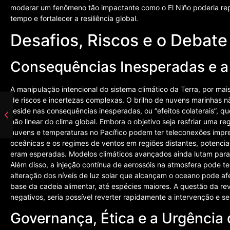
moderar um fenômeno tão impactante como o El Niño poderia rep
tempo e fortalecer a resiliência global.
Desafios, Riscos e o Debate
Consequências Inesperadas e a 
A manipulação intencional do sistema climático da Terra, por mai
de riscos e incertezas complexas. O brilho de nuvens marinhas
reside nas consequências inesperadas, ou “efeitos colaterais”, 
não linear do clima global. Embora o objetivo seja resfriar uma r
nuvens e temperaturas no Pacífico podem ter teleconexões imprev
oceânicas e os regimes de ventos em regiões distantes, potenc
eram esperadas. Modelos climáticos avançados ainda lutam para 
Além disso, a injeção contínua de aerossóis na atmosfera pode ter
alteração dos níveis de luz solar que alcançam o oceano pode af
base da cadeia alimentar, até espécies maiores. A questão da rev
negativos, seria possível reverter rapidamente a intervenção e s
Governança, Ética e a Urgência