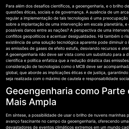
Para além dos desafios científicos, a geoengenharia, e o brilho 
questões éticas, sociais e de governança. A ausência de um arcab
regular a implementação de tais tecnologias é uma preocupação p
sobre a implantação de uma intervenção em escala planetária, e 
possíveis danos entre as nações? A perspectiva de uma intervenç
conflitos geopolíticos e acentuar desigualdades. Há também o ris
existência de uma solução tecnológica aparente pode diminuir o
as emissões de gases de efeito estufa, desviando recursos e at
A geoengenharia não deve ser vista como um substituto para a d
científica e política enfatiza que a redução drástica das emissõ
consideração de tecnologias como o MCB deve ser acompanhada d
global, que aborde as implicações éticas e de justiça, garantin
seja realizada com o máximo de cautela e responsabilidade socia
Geoengenharia como Parte 
Mais Ampla
Em síntese, a possibilidade de usar o brilho de nuvens marinhas 
avanço fascinante no campo da geoengenharia, oferecendo uma
devastadores de eventos climáticos extremos em um mundo cada