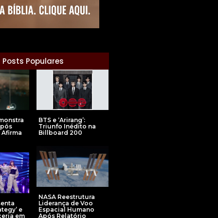
Posts Populares
BTS e ‘Arirang’:
emonstra
Triunfo Inédito na
Após
Billboard 200
 Afirma
NASA Reestrutura
Liderança de Voo
enta
Espacial Humano
ategy’ e
Após Relatório
ceria em