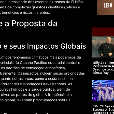
cer a intensidade dos eventos extremos de El Niño.
a de complexas questões científicas, éticas e
benefícios e riscos inerentes.
e a Proposta da
 e seus Impactos Globais
, um dos fenômenos climáticos mais poderosos da
ficiais do Oceano Pacífico equatorial central e
Billy Joel D
Resiliência 
era os padrões de convecção atmosférica,
Diagnóstico,
Alexa Ray
balmente. Os impactos incluem secas prolongadas
nquanto outras áreas, como a costa oeste da
 torrenciais e inundações devastadoras. As
cursos hídricos e a saúde pública, além de
 diversas partes do globo. A frequência e a
to global, levantam preocupações sobre a
TWICE Apres
Sucesso ‘Str
Destaca Par