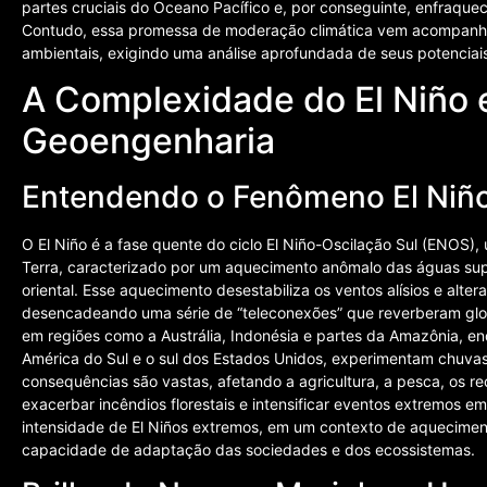
partes cruciais do Oceano Pacífico e, por conseguinte, enfraque
Contudo, essa promessa de moderação climática vem acompanhad
ambientais, exigindo uma análise aprofundada de seus potenciais 
A Complexidade do El Niño 
Geoengenharia
Entendendo o Fenômeno El Niño
O El Niño é a fase quente do ciclo El Niño-Oscilação Sul (ENOS)
Terra, caracterizado por um aquecimento anômalo das águas super
oriental. Esse aquecimento desestabiliza os ventos alísios e alt
desencadeando uma série de “teleconexões” que reverberam glo
em regiões como a Austrália, Indonésia e partes da Amazônia, e
América do Sul e o sul dos Estados Unidos, experimentam chuvas
consequências são vastas, afetando a agricultura, a pesca, os re
exacerbar incêndios florestais e intensificar eventos extremos em
intensidade de El Niños extremos, em um contexto de aquecimen
capacidade de adaptação das sociedades e dos ecossistemas.