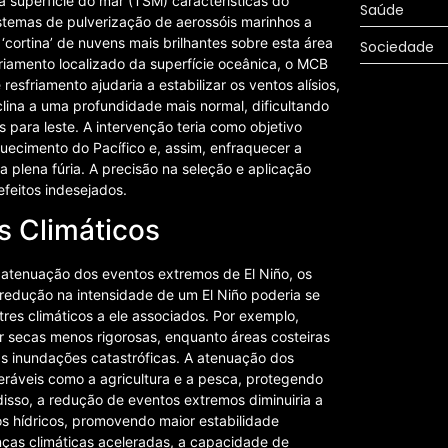
a superfície do mar (TSM) características do
Saúde
stemas de pulverização de aerossóis marinhos a
cortina’ de nuvens mais brilhantes sobre esta área
Sociedade
sfriamento localizado da superfície oceânica, o MCB
resfriamento ajudaria a estabilizar os ventos alísios,
clina a uma profundidade mais normal, dificultando
para leste. A intervenção teria como objetivo
quecimento do Pacífico e, assim, enfraquecer a
 plena fúria. A precisão na seleção e aplicação
efeitos indesejados.
s Climáticos
 atenuação dos eventos extremos de El Niño, os
A redução na intensidade de um El Niño poderia se
res climáticos a ele associados. Por exemplo,
r secas menos rigorosas, enquanto áreas costeiras
s inundações catastróficas. A atenuação dos
lneráveis como a agricultura e a pesca, protegendo
disso, a redução de eventos extremos diminuiria a
os hídricos, promovendo maior estabilidade
ças climáticas aceleradas, a capacidade de