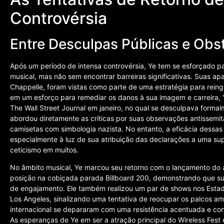
Controvérsia
Entre Desculpas Públicas e Obst
Após um período de intensa controvérsia, Ye tem se esforçado pa
musical, mas não sem encontrar barreiras significativas. Suas 
Chappelle, foram vistas como parte de uma estratégia para reing
em um esforço para remediar os danos à sua imagem e carreira, Y
The Wall Street Journal em janeiro, no qual se desculpava forma
abordou diretamente as críticas por suas observações antissemitas
camisetas com simbologia nazista. No entanto, a eficácia dessa
especialmente à luz de sua atribuição das declarações a uma sup
ceticismo em muitos.
No âmbito musical, Ye marcou seu retorno com o lançamento do 
posição na cobiçada parada Billboard 200, demonstrando que su
de engajamento. Ele também realizou um par de shows nos Estado
Los Angeles, sinalizando uma tentativa de reocupar os palcos a
internacional se depararam com uma resistência acentuada e co
As esperanças de Ye em ser a atração principal do Wireless Fest