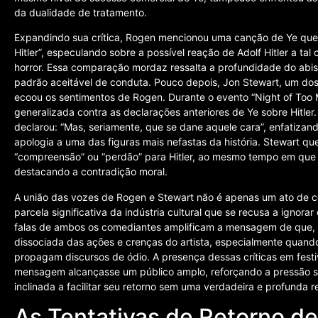
da dualidade de tratamento.
Expandindo sua crítica, Rogen mencionou uma canção de Ye que, 
Hitler”, especulando sobre a possível reação de Adolf Hitler a 
horror. Essa comparação mordaz ressalta a profundidade do abi
padrão aceitável de conduta. Pouco depois, Jon Stewart, um dos
ecoou os sentimentos de Rogen. Durante o evento “Night of Too M
generalizada contra as declarações anteriores de Ye sobre Hitler
declarou: “Mas, seriamente, que se dane aquele cara”, enfatizan
apologia a uma das figuras mais nefastas da história. Stewart q
“compreensão” ou “perdão” para Hitler, ao mesmo tempo em que
destacando a contradição moral.
A união das vozes de Rogen e Stewart não é apenas um ato de c
parcela significativa da indústria cultural que se recusa a ignora
falas de ambos os comediantes amplificam a mensagem de que, 
dissociada das ações e crenças do artista, especialmente quand
propagam discursos de ódio. A presença dessas críticas em fest
mensagem alcançasse um público amplo, reforçando a pressão sob
inclinada a facilitar seu retorno sem uma verdadeira e profunda r
As Tentativas de Retorno de