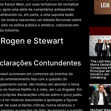
o Kanye West, por suas tentativas de revitalizar
o, após uma série de comentários antissemitas
, atribuindo-os, em parte, a uma suposta lesão
o da música reacendeu um debate fervoroso sobre
ódio na esfera pública e artística, colocando em
da indústria.
 Rogen e Stewart
Declarações Contundentes
The Last Res
Maria Sødah
Conquista P
Principal de
ewart ocorreram em contextos de eventos de
Nórdico em
Göteborg
a do entretenimento lida com a questão do
gajamento social, não hesitou em abordar o tema
te do festival Netflix Is a Joke, em Los Angeles. Em
próprias declarações críticas sobre o povo judeu
a ter músicas associadas a apologias a figuras
ar de suas próprias críticas, nunca alcançou o
Michael Wea
s mesmas acusações de ódio, levantando a questão