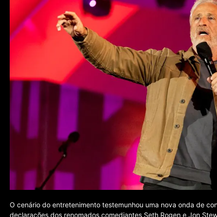
O cenário do entretenimento testemunhou uma nova onda de con
declarações dos renomados comediantes Seth Rogen e Jon Stew