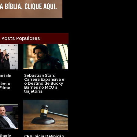
Posts Populares
Sebastian Stan:
ort de
Carreira Expansiva e
l
o Destino de Bucky
rêmio
Barnes no MCU a
 Filme
trajetória
therly
CRB Inicia Definição