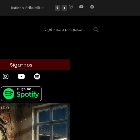
car 2026: Entre a Cota do Politicamente Correto e a Realidade das Telas
Ratinho, Érika Hilton e a Farsa Política: Quem Ganha com o Barulho no País de Bobson?
As controvérsias que marcam o cenário político e econômico nacional
O Silêncio das Páginas: O Retrato da Crise de Leitura no Brasil e o Abismo Intelectual
Siga-nos