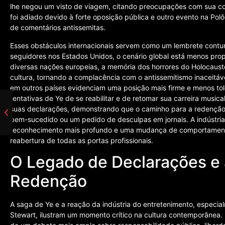
lhe negou um visto de viagem, citando preocupações com sua co
foi adiado devido à forte oposição pública e outro evento na Polô
de comentários antissemitas.
Esses obstáculos internacionais servem como um lembrete contu
seguidores nos Estados Unidos, o cenário global está menos pro
diversas nações europeias, a memória dos horrores do Holocaust
cultura, tornando a complacência com o antissemitismo inaceitáv
em outros países evidenciam uma posição mais firme e menos tol
tentativas de Ye de se reabilitar e de retomar sua carreira musi
suas declarações, demonstrando que o caminho para a redençã
bem-sucedido ou um pedido de desculpas em jornais. A indústria
reconhecimento mais profundo e uma mudança de comportament
reabertura de todas as portas profissionais.
O Legado de Declarações e
Redenção
A saga de Ye e a reação da indústria do entretenimento, especi
Stewart, ilustram um momento crítico na cultura contemporânea. 