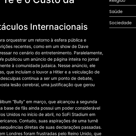
Religião
Saúde
Sociedade
áculos Internacionais
ra orquestrar um retorno à esfera pública e
aparições recentes, como em um show de Dave
ressar no cenário do entretenimento. Paralelamente,
e publicou um anúncio de página inteira no jornal
lmente à comunidade judaica. Nesse anúncio, ele
, que incluíam o louvor a Hitler e a veiculação de
s desculpas continua a ser um ponto de debate,
osta lesão cerebral, uma justificação que gerou
álbum “Bully” em março, que alcançou a segunda
a base de fãs ainda possui um poder considerável
s Unidos no início de abril, no SoFi Stadium em
mericanos. Contudo, suas aspirações de uma turnê
nsequências diretas de suas declarações passadas.
 em Londres foram frustradas pelo Reino Unido, que