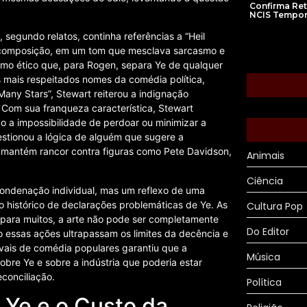
Confirma Re
NCIS Tempor
segundo relatos, continha referências a “Heil
tal composição, em um tom que mesclava sarcasmo e
smo ético que, para Rogen, separa Ye de qualquer
 mais respeitados nomes da comédia política,
any Stars”, Stewart reiterou a indignação
. Com sua franqueza característica, Stewart
do a impossibilidade de perdoar ou minimizar a
uestionou a lógica de alguém que sugere a
 mantém rancor contra figuras como Pete Davidson,
Animais
Ciência
ondenação individual, mas um reflexo de uma
r o histórico de declarações problemáticas de Ye. As
Cultura Pop
para muitos, a arte não pode ser completamente
Do Editor
o essas ações ultrapassam os limites da decência e
ivais de comédia populares garantiu que a
Música
re Ye e sobre a indústria que poderia estar
econciliação.
Política
 Ye e o Custo da