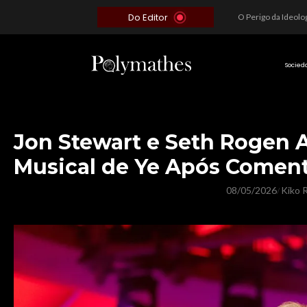
Do Editor
Além do Óbvio: A Estratégia por trás do Colapso de Teerã e a Miopia Brasileira
O Voto como Moeda: Clientelismo e o Analfabetismo Funcional Político no Brasil
A Roleta da Miséria: Quando a Devoção Cega Encontra o Link na Bio. A Queda do Brasileiro Pelas Mãos de Seus Influencers.
Socied
Jon Stewart e Seth Rogen 
Musical de Ye Após Coment
08/05/2026
Kiko R
/