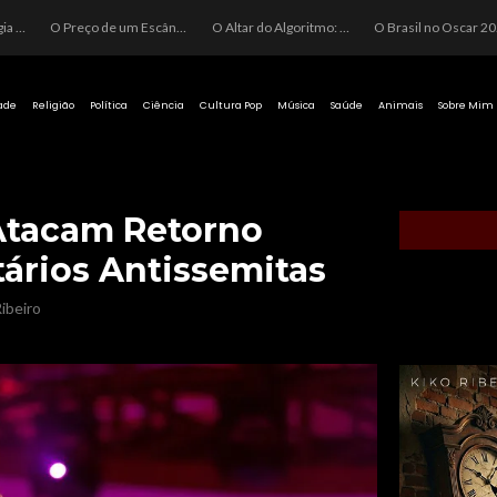
O Perigo da Ideologia Desenfreada na Justiça: Quando a Pauta Política Substitui a Pena Criminal
O Preço de um Escândalo: A Discrepância Entre o “Filme de Bolsonaro” e a Realidade do Cinema Mundial
O Altar do Algoritmo: A Carência Humana e a Fabricação de Heróis no Brasil
O Brasil no Os
ade
Religião
Política
Ciência
Cultura Pop
Música
Saúde
Animais
Sobre Mim
Atacam Retorno
ários Antissemitas
ibeiro