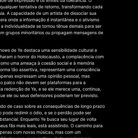
de de expressão e os limites da tolerância. O
 qualquer tentativa de retorno, transformando cada
ia. A capacidade de um artista de dissociar sua
ra onde a informação é instantânea e o ativismo
 e a individualidade se tornou tênue demais para ser
cam grupos minoritários ou propagam mensagens de
shows de Ye destaca uma sensibilidade cultural e
nharam o horror do Holocausto, a complacência com
 como uma ameaça à coesão social e à memória
 forma tão assertiva, representam uma consciência
o apenas expressam uma opinião pessoal, mas
 o palco não devem ser plataformas para a
a redenção de Ye, e se ele merece uma, continua,
ue ele ou seus defensores poderiam ter previsto.
tudo de caso sobre as consequências de longo prazo
o pode redimir o ódio, e se o perdão pode ser
tancial. Enquanto Ye busca seu lugar de volta
us fãs mais leais, está assistindo. O caminho para
 apenas com novas músicas, mas com um