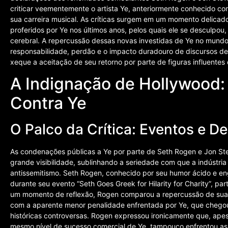
criticar veementemente o artista Ye, anteriormente conhecido com
sua carreira musical. As críticas surgem em um momento delicad
proferidos por Ye nos últimos anos, pelos quais ele se desculpou
cerebral. A repercussão dessas novas investidas de Ye no mund
responsabilidade, perdão e o impacto duradouro de discursos de 
xeque a aceitação de seu retorno por parte de figuras influentes 
A Indignação de Hollywood:
Contra Ye
O Palco da Crítica: Eventos e 
As condenações públicas a Ye por parte de Seth Rogen e Jon St
grande visibilidade, sublinhando a seriedade com que a indústri
antissemitismo. Seth Rogen, conhecido por seu humor ácido e en
durante seu evento “Seth Goes Greek for Hilarity for Charity”, par
um momento de reflexão, Rogen comparou a repercussão de suas 
com a aparente menor penalidade enfrentada por Ye, que chegou 
históricas controversas. Rogen expressou ironicamente que, apes
mesmo nível de sucesso comercial de Ye, tampouco enfrentou a