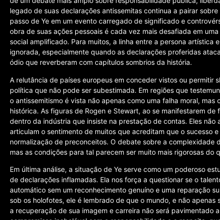
de um debate mais amplo sobre responsabilidade pública, liberda
legado de suas declarações antissemitas continua a pairar sobre
passo de Ye em um evento carregado de significado e controvérs
obra de suas ações pessoais é cada vez mais desafiada em uma e
social amplificado. Para muitos, a linha entre a persona artística
ignorada, especialmente quando as declarações proferidas ata
ódio que reverberam com capítulos sombrios da história.
A relutância de países europeus em conceder vistos ou permitir 
política que não pode ser subestimada. Em regiões que testemu
o antissemitismo é vista não apenas como uma falha moral, mas
histórica. As figuras de Rogen e Stewart, ao se manifestarem de
dentro da indústria que insiste na prestação de contas. Eles nã
articulam o sentimento de muitos que acreditam que o sucesso e
normalização de preconceitos. O debate sobre a complexidade d
mas as condições para tal parecem ser muito mais rigorosas do q
Em última análise, a situação de Ye serve como um poderoso es
de declarações inflamadas. Ela nos força a questionar se o talent
automático sem um reconhecimento genuíno e uma reparação subs
sob os holofotes, ele é lembrado de que o mundo, e não apenas se
a recuperação de sua imagem e carreira não será pavimentado