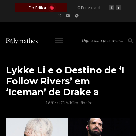
Do Editor
O Voto como Moeda: Clientelismo e o Analfabetismo Funcional Político no Brasil
A Roleta da Miséria: Quando a Devoção Cega Encontra o Link na Bio. A Queda do Brasileiro Pelas Mãos de Seus Influencers.
O Perigo da Ideologia Desenfreada na Justiça: Quando a Pauta Política Substitui a Pena Criminal
O Preço de um Escândalo: A Discrepância Entre o “Filme de Bolsonaro” e a Realidade do Cinema Mundial
Lykke Li e o Destino de ‘I
Follow Rivers’ em
‘Iceman’ de Drake a
16/05/2026
Kiko Ribeiro
/