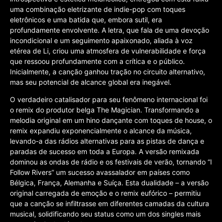
uma combinação eletrizante de indie-pop com toques
eletrônicos e uma batida que, embora sutil, era
profundamente envolvente. A letra, que fala de uma devoção
incondicional e um seguimento apaixonado, aliada à voz
etérea de Li, criou uma atmosfera de vulnerabilidade e força
que ressoou profundamente com a crítica e o público.
Inicialmente, a canção ganhou tração no circuito alternativo,
mas seu potencial de alcance global era inegável.
O verdadeiro catalisador para seu fenômeno internacional foi
o remix do produtor belga The Magician. Transformando a
melodia original em um hino dançante com toques de house, o
remix expandiu exponencialmente o alcance da música,
levando-a das rádios alternativas para as pistas de dança e
paradas de sucesso em toda a Europa. A versão remixada
dominou as ondas de rádio e os festivais de verão, tornando “I
Follow Rivers” um sucesso avassalador em países como
Bélgica, França, Alemanha e Suíça. Esta dualidade – a versão
original carregada de emoção e o remix eufórico – permitiu
que a canção se infiltrasse em diferentes camadas da cultura
musical, solidificando seu status como um dos singles mais