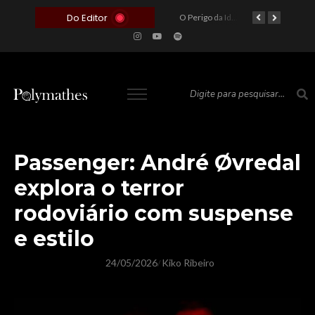
Do Editor
O Voto como Moeda: Clientelismo e o Analfabetismo Funcional Político no Brasil
A Roleta da Miséria: Quando a Devoção Cega Encontra o Link na Bio. A Queda do Brasileiro Pelas Mãos de Seus Influencers.
O Perigo da Ideologia Desenfreada na Justiça: Quando a Pauta Política Substitui a Pena Criminal
O Preço de um Escândalo: A Discrepância Entre o “Filme de Bolsonaro” e a Realidade do Cinema Mundial
Passenger: André Øvredal
explora o terror
rodoviário com suspense
e estilo
24/05/2026
Kiko Ribeiro
/