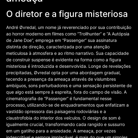
O diretor e a figura misteriosa
André Øvredal, um nome já reverenciado por sua contribuição
ao horror moderno em filmes como “Trollhunter” e “A Autópsia
de Jane Doe”, emprega em “Passenger” sua assinatura
distinta de direção, caracterizada por uma atenção
meticulosa à atmosfera e ao ritmo narrativo. Sua capacidade
de construir suspense é evidente na forma como a figura
misteriosa é introduzida e desenvolvida. Longe de revelações
precipitadas, Øvredal opta por uma abordagem gradual,
tecendo a presença da ameaça através de vislumbres
ambíguos, sons perturbadores e uma sensação persistente de
que algo está sempre à espreita, fora do campo de visão. A
cinematografia de “Passenger” é fundamental nesse
processo, utilizando-se de enquadramentos que enfatizam a
vastidão opressora das paisagens rodoviárias e a
claustrofobia do interior dos veículos. O design de som é
igualmente crucial, transformando cada rangido e sussurro
em um gatilho para a ansiedade. A ameaça, por vezes
indescritível e sempre implacável, é mais do que um simples