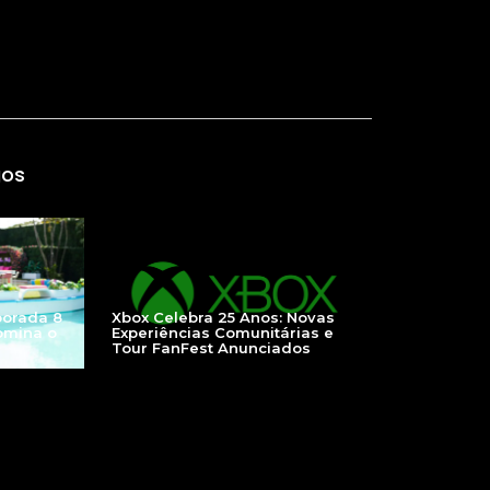
gos
porada 8
Xbox Celebra 25 Anos: Novas
omina o
Experiências Comunitárias e
Tour FanFest Anunciados