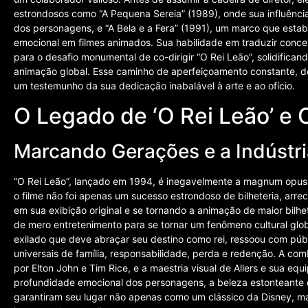
estrondosos como “A Pequena Sereia” (1989), onde sua influência 
dos personagens, e “A Bela e a Fera” (1991), um marco que est
emocional em filmes animados. Sua habilidade em traduzir conce
para o desafio monumental de co-dirigir “O Rei Leão”, solidific
animação global. Esse caminho de aperfeiçoamento constante, de
um testemunho da sua dedicação inabalável à arte e ao ofício.
O Legado de ‘O Rei Leão’ e 
Marcando Gerações e a Indústr
“O Rei Leão”, lançado em 1994, é inegavelmente a magnum opus de
o filme não foi apenas um sucesso estrondoso de bilheteria, ar
em sua exibição original e se tornando a animação de maior bilh
de mero entretenimento para se tornar um fenômeno cultural glob
exilado que deve abraçar seu destino como rei, ressoou com púb
universais de família, responsabilidade, perda e redenção. A c
por Elton John e Tim Rice, e a maestria visual de Allers e sua eq
profundidade emocional dos personagens, a beleza estonteante 
garantiram seu lugar não apenas como um clássico da Disney, m