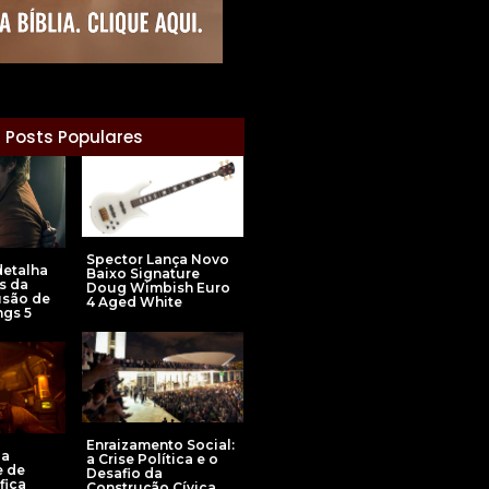
Posts Populares
Spector Lança Novo
detalha
Baixo Signature
s da
Doug Wimbish Euro
usão de
4 Aged White
ngs 5
Enraizamento Social:
 a
a Crise Política e o
e de
Desafio da
fica
Construção Cívica