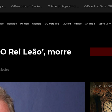
O Perigo da Ideologia Desenfreada na Justiça: Quando a Pauta Política Substitui a Pena Criminal
O Preço de um Escândalo: A Discrepância Entre o “Filme de Bolsonaro” e a Realidade do Cinema Mundial
O Altar do Algoritmo: A Carência Humana e a Fabricação de Heróis no Brasil
O Brasil no Os
ade
Religião
Política
Ciência
Cultura Pop
Música
Saúde
Animais
Sobre Mim
‘O Rei Leão’, morre
ibeiro