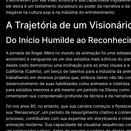
ele deixa é um testamento duradouro ao poder da narrativa e d
inegável na cultura pop e na indústria do entretenimento.
A Trajetória de um Visionár
Do Início Humilde ao Reconheci
A jornada de Roger Allers no mundo da animação foi uma odisseia
anonimato à vanguarda de um dos estúdios mais icônicos do plan
desde cedo demonstrou uma inclinação para as artes visuais e a n
Califórnia (CalArts), um berço de talentos para a indústria da ani
trabalhando em diversos projetos que, embora talvez não tão co
desenvolvimento de suas habilidades como animador e roteirista. 
para estúdios menores e até mesmo um período na Disney como a
cimentaram sua compreensão profunda da técnica e da narrativa 
Foi nos anos 80, no entanto, que sua carreira começou a flore
sua “Renascença”, um período de ressurgimento criativo e comerc
processo, contribuindo com sua expertise em storyboards e rotei
animação moderna. Sua capacidade de visualizar sequências co
um colaborador valioso. Antes de assumir a cadeira de diretor, 