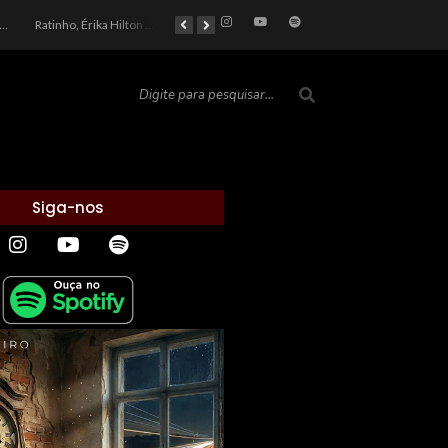
car 2026: Entre a Cota do Politicamente Correto e a Realidade das Telas
Ratinho, Érika Hilton e a Farsa Política: Quem Ganha com o Barulho no País de Bobson?
As controvérsias que marcam o cenário político e econômico nacional
O Silêncio das Páginas: O Retrato da Crise de Leitura no Brasil e o Abismo Intelectual
Siga-nos