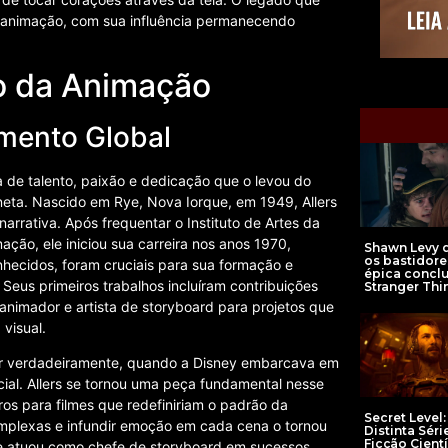
a animação, com sua influência permanecendo
io da Animação
mento Global
 de talento, paixão e dedicação que o levou do
eta. Nascido em Rye, Nova Iorque, em 1949, Allers
arrativa. Após frequentar o Instituto de Artes da
mação, ele iniciou sua carreira nos anos 1970,
Shawn Levy 
os bastidore
nhecidos, foram cruciais para sua formação e
épica concl
Seus primeiros trabalhos incluíram contribuições
Stranger Thi
nimador e artista de storyboard para projetos que
visual.
scer verdadeiramente, quando a Disney embarcava em
ial. Allers se tornou uma peça fundamental nesse
ros para filmes que redefiniriam o padrão da
Secret Level:
mplexas e infundir emoção em cada cena o tornou
Distinta Séri
Ficção Cientí
ele atuou como chefe de storyboard em sucessos