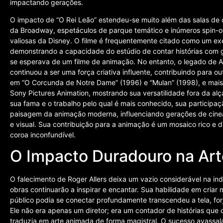
impactando gerações.
O impacto de “O Rei Leão” estendeu-se muito além das salas d
da Broadway, espetáculos de parque temático e inúmeros spin-o
valiosas da Disney. O filme é frequentemente citado como um ex
demonstrando a capacidade do estúdio de contar histórias com g
se esperava de um filme de animação. No entanto, o legado de All
continuou a ser uma força criativa influente, contribuindo para ou
em “O Corcunda de Notre Dame” (1996) e “Mulan” (1998), e mais t
Sony Pictures Animation, mostrando sua versatilidade fora da al
sua fama e o trabalho pelo qual é mais conhecido, sua participaç
paisagem da animação moderna, influenciando gerações de cinea
e visual. Sua contribuição para a animação é um mosaico rico e 
coroa inconfundível.
O Impacto Duradouro na Art
O falecimento de Roger Allers deixa um vazio considerável na ind
obras continuarão a inspirar e encantar. Sua habilidade em cria
público podia se conectar profundamente transcendeu a tela, fo
Ele não era apenas um diretor; era um contador de histórias qu
traduzia em arte animada de forma magistral. O sucesso avassala