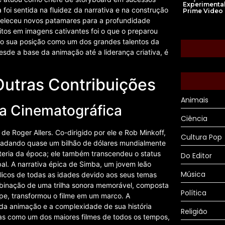
Experimenta
foi sentida na fluidez da narrativa e na construção
Prime Video
abeleceu novos patamares para a profundidade
itos em imagens cativantes foi o que o preparou
ando sua posição como um dos grandes talentos da
sde a base da animação até a liderança criativa, é
Outras Contribuições
Animais
ia Cinematográfica
Ciência
 Roger Allers. Co-dirigido por ele e Rob Minkoff,
Cultura Pop
recadando quase um bilhão de dólares mundialmente
eteria da época; ele também transcendeu o status
Do Editor
al. A narrativa épica de Simba, um jovem leão
Música
licos de todas as idades devido aos seus temas
ombinação de uma trilha sonora memorável, composta
Política
uipe, transformou o filme em um marco. A
da animação e a complexidade de sua história
Religião
as como um dos maiores filmes de todos os tempos,