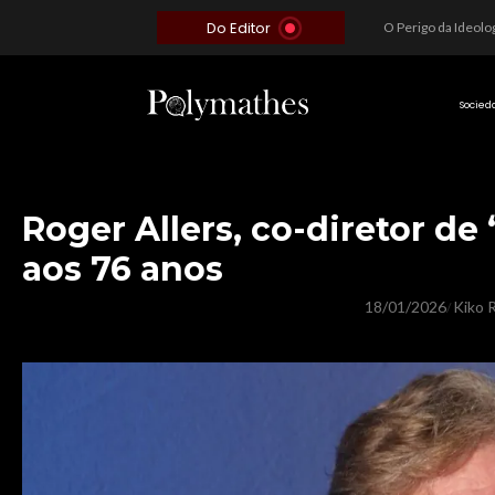
Do Editor
Além do Óbvio: A Estratégia por trás do Colapso de Teerã e a Miopia Brasileira
O Voto como Moeda: Clientelismo e o Analfabetismo Funcional Político no Brasil
A Roleta da Miséria: Quando a Devoção Cega Encontra o Link na Bio. A Queda do Brasileiro Pelas Mãos de Seus Influencers.
Socied
Roger Allers, co-diretor de 
aos 76 anos
18/01/2026
Kiko R
/