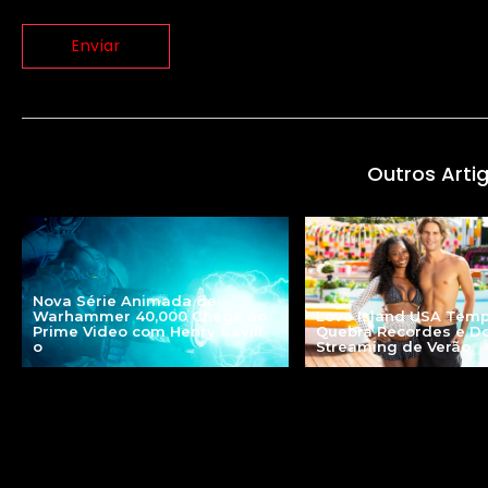
Outros Arti
Nova Série Animada de
Warhammer 40,000 Chega ao
Love Island USA Tem
Prime Video com Henry Cavill
Quebra Recordes e D
o
Streaming de Verão