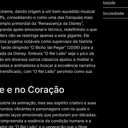
Saúde
e cinema, dando origem a um bem-sucedido musical
Sociedade
ffs, consolidando-o como uma das franquias mais
emplo primordial da “Renascença da Disney”,
rande apelo emocional e técnico, redefinindo o que
ers não se restringe apenas a este gigante. Ele
tros projetos notáveis como supervisor de história
arde dirigindo “O Bicho Vai Pegar” (2006) para a
çada da Disney. Embora “O Rei Leão” seja o pico de
ão em diversos outros clássicos ajudou a moldar a
stas e animadores a buscar a excelência narrativa
diversificado, com “O Rei Leão” servindo como sua
e e no Coração
ústria da animação, mas seu espírito criativo e suas
r mundos vibrantes e personagens com os quais o
rjando laços emocionais que perduram por décadas.
e compreendia a essência da condição humana e a
dor de “O Rei Leão” e a veneração que o filme