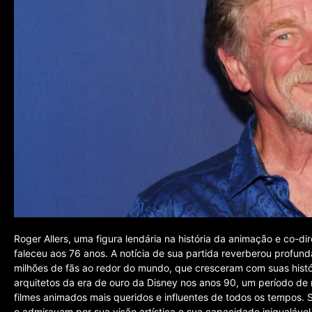
Roger Allers, uma figura lendária na história da animação e co-di
faleceu aos 76 anos. A notícia de sua partida reverberou profu
milhões de fãs ao redor do mundo, que cresceram com suas histór
arquitetos da era de ouro da Disney nos anos 90, um período de r
filmes animados mais queridos e influentes de todos os tempos.
o admiravam por sua visão artística e sua capacidade inigualável