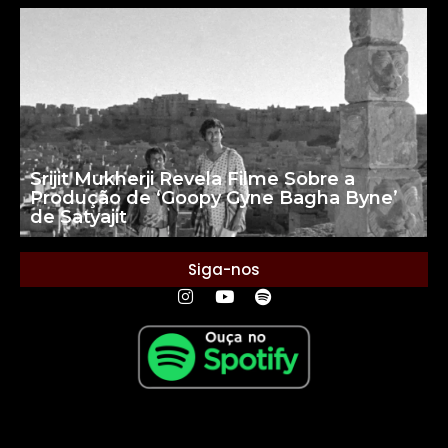
Srijit Mukherji Revela Filme Sobre a
Produção de ‘Goopy Gyne Bagha Byne’
de Satyajit
Siga-nos