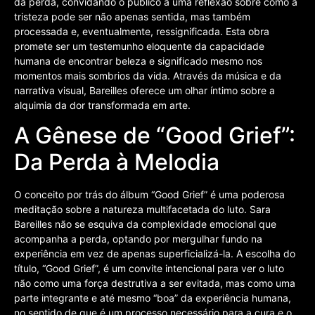
da perda, convidando o público a uma reflexão sobre como a
tristeza pode ser não apenas sentida, mas também
processada e, eventualmente, ressignificada. Esta obra
promete ser um testemunho eloquente da capacidade
humana de encontrar beleza e significado mesmo nos
momentos mais sombrios da vida. Através da música e da
narrativa visual, Bareilles oferece um olhar íntimo sobre a
alquimia da dor transformada em arte.
A Gênese de “Good Grief”:
Da Perda à Melodia
O conceito por trás do álbum “Good Grief” é uma poderosa
meditação sobre a natureza multifacetada do luto. Sara
Bareilles não se esquiva da complexidade emocional que
acompanha a perda, optando por mergulhar fundo na
experiência em vez de apenas superficializá-la. A escolha do
título, “Good Grief”, é um convite intencional para ver o luto
não como uma força destrutiva a ser evitada, mas como uma
parte integrante e até mesmo “boa” da experiência humana,
no sentido de que é um processo necessário para a cura e o