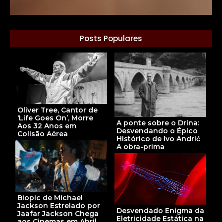
Posts Populares
Oliver Tree, Cantor de
‘Life Goes On’, Morre
A ponte sobre o Drina:
Aos 32 Anos em
Desvendando o Épico
Colisão Aérea
Histórico de Ivo Andrić
A obra-prima
Biopic de Michael
Jackson Estrelado por
Desvendado Enigma da
Jaafar Jackson Chega
Eletricidade Estática na
aos Cinemas em Abril