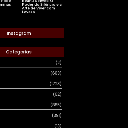
 Pode
Keanu Reeves: O
âminas
Poder do Silêncio e a
Arte de Viver com
Leveza
Instagram
Categorias
(2)
(683)
(1723)
(62)
(885)
(391)
(13)