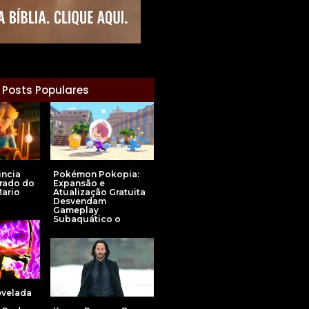
Posts Populares
uncia
Pokémon Pokopia:
erado do
Expansão e
Mario
Atualização Gratuita
Desvendam
Gameplay
Subaquático o
evelada