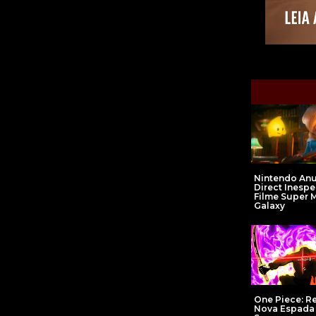
Nintendo An
Direct Inesp
Filme Super 
Galaxy
One Piece: R
Nova Espada