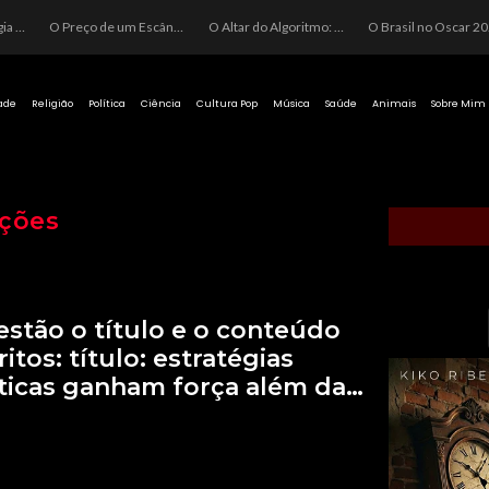
O Perigo da Ideologia Desenfreada na Justiça: Quando a Pauta Política Substitui a Pena Criminal
O Preço de um Escândalo: A Discrepância Entre o “Filme de Bolsonaro” e a Realidade do Cinema Mundial
O Altar do Algoritmo: A Carência Humana e a Fabricação de Heróis no Brasil
O Brasil no Os
ade
Religião
Política
Ciência
Cultura Pop
Música
Saúde
Animais
Sobre Mim
ções
estão o título e o conteúdo
itos: título: estratégias
ticas ganham força além da…