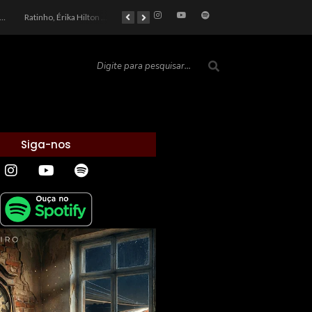
car 2026: Entre a Cota do Politicamente Correto e a Realidade das Telas
Ratinho, Érika Hilton e a Farsa Política: Quem Ganha com o Barulho no País de Bobson?
As controvérsias que marcam o cenário político e econômico nacional
O Silêncio das Páginas: O Retrato da Crise de Leitura no Brasil e o Abismo Intelectual
Siga-nos