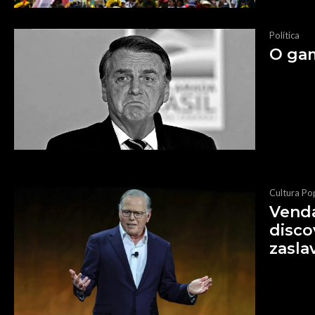
Política
O gam
Cultura Po
Venda
disco
zasla