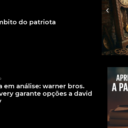
bito do patriota
p
 em análise: warner bros.
very garante opções a david
v