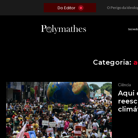
Do Editor
Além do Óbvio: A Estratégia por trás do Colapso de Teerã e a Miopia Brasileira
O Voto como Moeda: Clientelismo e o Analfabetismo Funcional Político no Brasil
A Roleta da Miséria: Quando a Devoção Cega Encontra o Link na Bio. A Queda do Brasileiro Pelas Mãos de Seus Influencers.
Socied
Categoria:
a
Ciência
Aqui 
reescr
climá