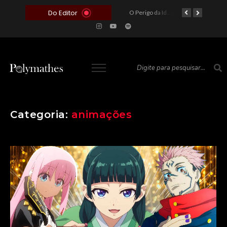
Do Editor
O Voto como Moeda: Clientelismo e o Analfabetismo Funcional Político no Brasil
A Roleta da Miséria: Quando a Devoção Cega Encontra o Link na Bio. A Queda do Brasileiro Pelas Mãos de Seus Influencers.
O Perigo da Ideologia Desenfreada na Justiça: Quando a Pauta Política Substitui a Pena Criminal
O Preço de um Escândalo: A Discrepância Entre o “Filme de Bolsonaro” e a Realidade do Cinema Mundial
Categoria:
animações