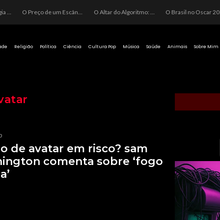
erigo da Ideologia Desenfreada na Justiça: Quando a Pauta Política Substitui a Pena Criminal
O Preço de um Escândalo: A Discrepância Entre o “Filme de Bolsonaro” e a Realidade do Cinema Mundial
O Altar do Algoritmo: A Carência Humana e a Fabricação de Heróis no Brasil
O Brasil no Oscar 2026: Entre a Cota do Politicamente Correto e a Realidade das Telas
ade
Religião
Política
Ciência
Cultura Pop
Música
Saúde
Animais
Sobre Mim
vatar
p
o de avatar em risco? sam
ington comenta sobre ‘fogo
a’