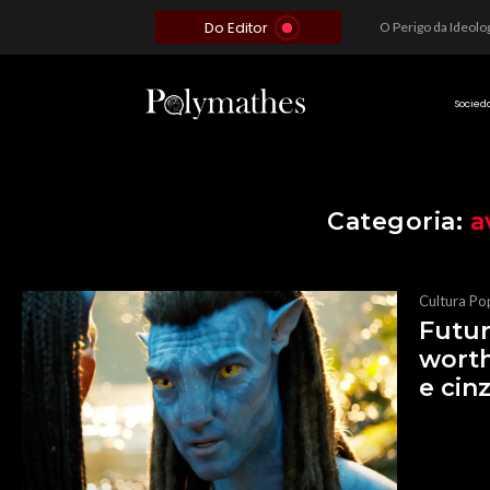
Do Editor
Além do Óbvio: A Estratégia por trás do Colapso de Teerã e a Miopia Brasileira
O Voto como Moeda: Clientelismo e o Analfabetismo Funcional Político no Brasil
A Roleta da Miséria: Quando a Devoção Cega Encontra o Link na Bio. A Queda do Brasileiro Pelas Mãos de Seus Influencers.
O P
Socied
Categoria:
a
Cultura Po
Futur
worth
e cinz