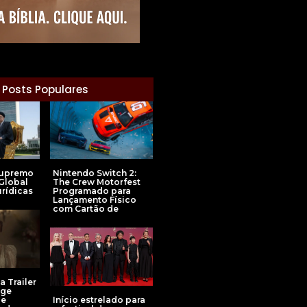
Posts Populares
Supremo
Nintendo Switch 2:
Global
The Crew Motorfest
urídicas
Programado para
Lançamento Físico
com Cartão de
 Trailer
Age
Início estrelado para
 e