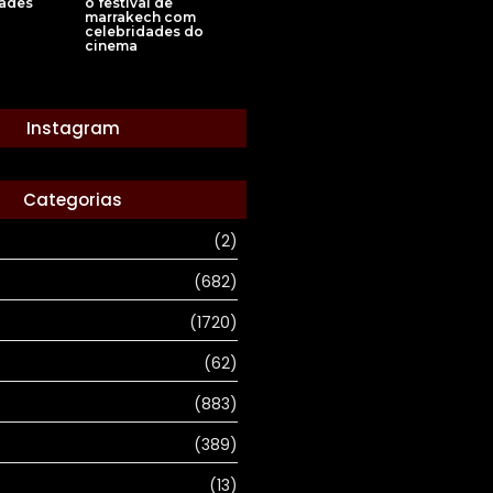
o festival de
dades
marrakech com
celebridades do
cinema
Instagram
Categorias
(2)
(682)
(1720)
(62)
(883)
(389)
(13)