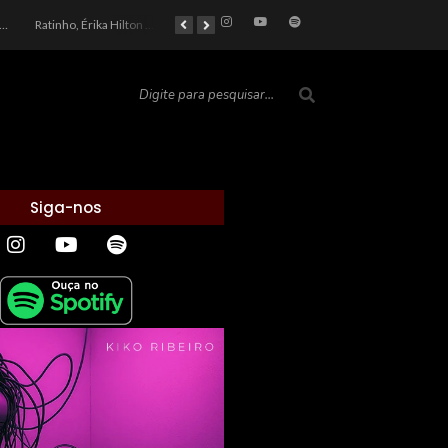
Ratinho, Érika Hilton e a Farsa Política: Quem Ganha com o Barulho no País de Bobson?
As controvérsias que marcam o cenário político e econômico nacional
O Silêncio das Páginas: O Retrato da Crise de Leitura no Brasil e o Abismo Intelectual
Siga-nos