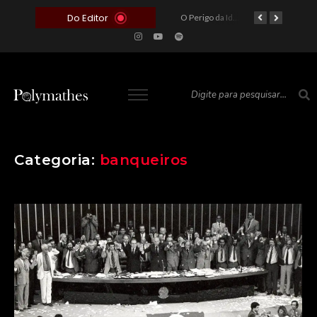
Do Editor
O Voto como Moeda: Clientelismo e o Analfabetismo Funcional Político no Brasil
A Roleta da Miséria: Quando a Devoção Cega Encontra o Link na Bio. A Queda do Brasileiro Pelas Mãos de Seus Influencers.
O Perigo da Ideologia Desenfreada na Justiça: Quando a Pauta Política Substitui a Pena Criminal
O Preço de um Escândalo: A Discrepância Entre o “Filme de Bolsonaro” e a Realidade do Cinema Mundial
Categoria:
banqueiros