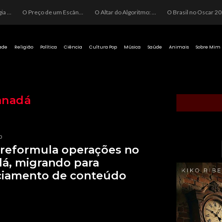
O Perigo da Ideologia Desenfreada na Justiça: Quando a Pauta Política Substitui a Pena Criminal
O Preço de um Escândalo: A Discrepância Entre o “Filme de Bolsonaro” e a Realidade do Cinema Mundial
O Altar do Algoritmo: A Carência Humana e a Fabricação de Heróis no Brasil
O Brasil no Os
ade
Religião
Política
Ciência
Cultura Pop
Música
Saúde
Animais
Sobre Mim
anadá
p
 reformula operações no
á, migrando para
ciamento de conteúdo