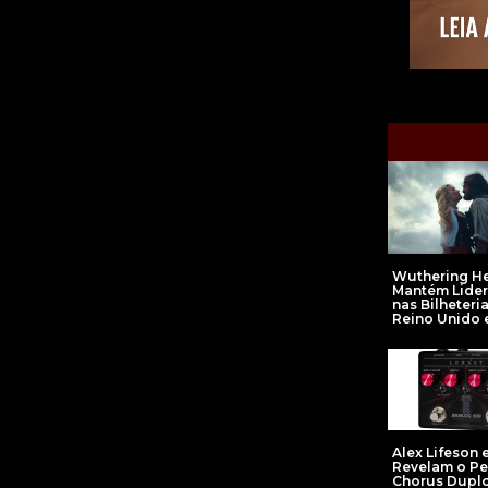
Wuthering He
Mantém Lide
nas Bilheteri
Reino Unido e
Alex Lifeson e
Revelam o Pe
Chorus Dupl