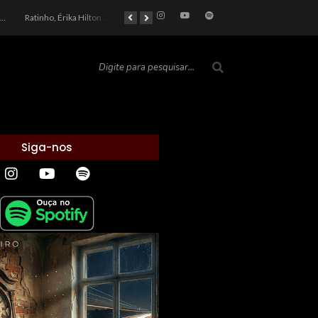
car 2026: Entre a Cota do Politicamente Correto e a Realidade das Telas
Ratinho, Érika Hilton e a Farsa Política: Quem Ganha com o Barulho no País de Bobson?
As controvérsias que marcam o cenário político e econômico nacional
O Silêncio das Páginas: O Retrato da Crise de Leitura no Brasil e o Abismo Intelectual
Siga-nos