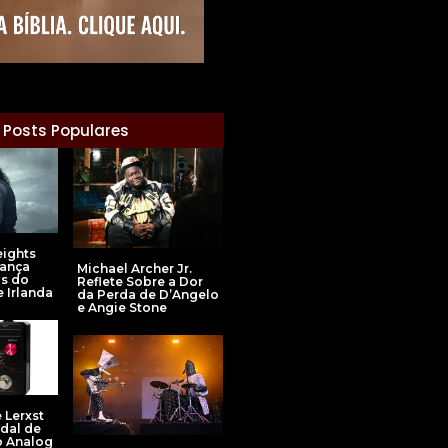
Posts Populares
ights
rança
Michael Archer Jr.
as do
Reflete Sobre a Dor
 Irlanda
da Perda de D’Angelo
e Angie Stone
 Lerxst
dal de
o Analog