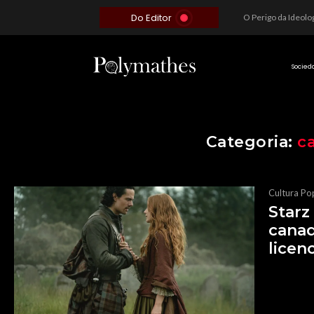
Do Editor
Além do Óbvio: A Estratégia por trás do Colapso de Teerã e a Miopia Brasileira
O Voto como Moeda: Clientelismo e o Analfabetismo Funcional Político no Brasil
A Roleta da Miséria: Quando a Devoção Cega Encontra o Link na Bio. A Queda do Brasileiro Pelas Mãos de Seus Influencers.
Socied
Categoria:
c
Cultura Po
Starz
canad
licen