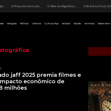
O Perigo da Ideologia Desenfreada na Justiça: Quando a Pauta Política Substitui a Pena Criminal
O Preço de um Escândalo: A Discrepância Entre o “Filme de Bolsonaro” e a Realidade do Cinema Mundial
O Altar do Algoritmo: A Carência Humana e a Fabricação de Heróis no Brasil
O Brasil no Os
ade
Religião
Política
Ciência
Cultura Pop
Música
Saúde
Animais
Sobre Mim
tográfica
p
do jaff 2025 premia filmes e
 impacto econômico de
8 milhões