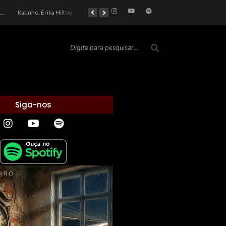
car 2026: Entre a Cota do Politicamente Correto e a Realidade das Telas
Ratinho, Érika Hilton e a Farsa Política: Quem Ganha com o Barulho no País de Bobson?
As controvérsias que marcam o cenário político e econômico nacional
O Silêncio das Páginas: O Retrato da Crise de Leitura no Brasil e o Abismo Intelectual
Siga-nos