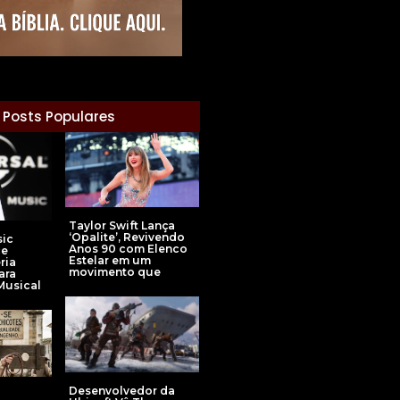
Posts Populares
Taylor Swift Lança
‘Opalite’, Revivendo
sic
Anos 90 com Elenco
ce
Estelar em um
ria
movimento que
ara
Musical
Desenvolvedor da