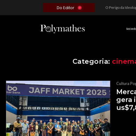
Do Editor
Além do Óbvio: A Estratégia por trás do Colapso de Teerã e a Miopia Brasileira
O Voto como Moeda: Clientelismo e o Analfabetismo Funcional Político no Brasil
A Roleta da Miséria: Quando a Devoção Cega Encontra o Link na Bio. A Queda do Brasileiro Pelas Mãos de Seus Influencers.
Socied
Categoria:
cinema
Cultura Po
Merca
gera
us$7,