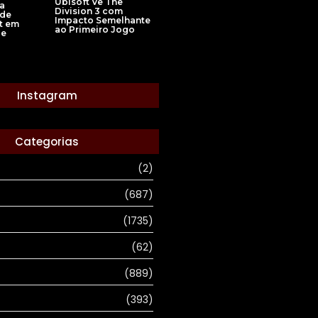
Ubisoft Vê The
 a
Division 3 com
 de
Impacto Semelhante
t em
ao Primeiro Jogo
de
Instagram
Categorias
(2)
(687)
(1735)
(62)
(889)
(393)