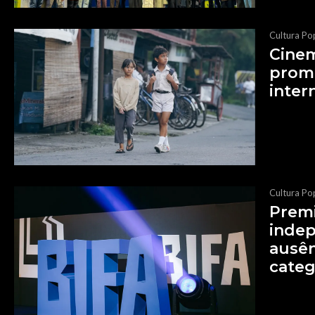
Cultura Po
Cinem
prome
inter
Cultura Po
Premi
inde
ausê
categ