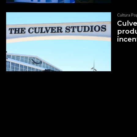
Cultura Po
Culve
prod
incen