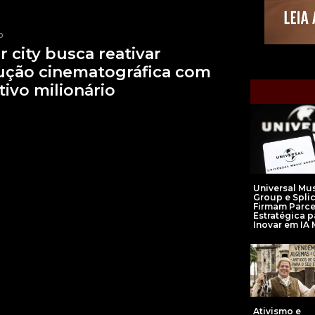
p
r city busca reativar
ução cinematográfica com
tivo milionário
Universal Mu
Group e Spli
Firmam Parce
Estratégica p
Inovar em IA 
Ativismo e