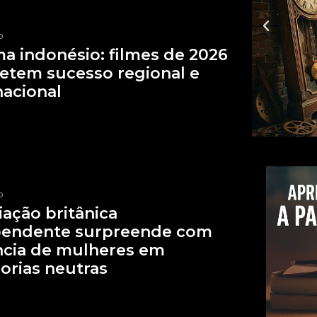
p
a indonésio: filmes de 2026
tem sucesso regional e
nacional
p
ação britânica
pendente surpreende com
ncia de mulheres em
orias neutras