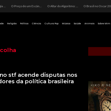
O Perigo da Ideologia Desenfreada na Justiça: Quando a Pauta Política Substitui a Pena Criminal
O Preço de um Escândalo: A Discrepância Entre o “Filme de Bolsonaro” e a Realidade do Cinema Mundial
O Altar do Algoritmo: A Carência Humana e a Fabricação de Heróis no Brasil
O Brasil no Os
ade
Religião
Política
Ciência
Cultura Pop
Música
Saúde
Animais
Sobre Mim
colha
no stf acende disputas nos
dores da política brasileira