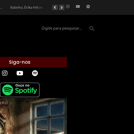
car 2026: Entre a Cota do Politicamente Correto e a Realidade das Telas
Ratinho, Érika Hilton e a Farsa Política: Quem Ganha com o Barulho no País de Bobson?
As controvérsias que marcam o cenário político e econômico nacional
O Silêncio das Páginas: O Retrato da Crise de Leitura no Brasil e o Abismo Intelectual
Siga-nos