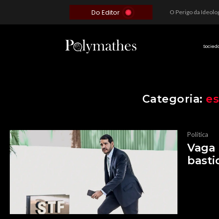
Do Editor
Além do Óbvio: A Estratégia por trás do Colapso de Teerã e a Miopia Brasileira
O Voto como Moeda: Clientelismo e o Analfabetismo Funcional Político no Brasil
A Roleta da Miséria: Quando a Devoção Cega Encontra o Link na Bio. A Queda do Brasileiro Pelas Mãos de Seus Influencers.
Socied
Categoria:
es
Política
Vaga 
basti