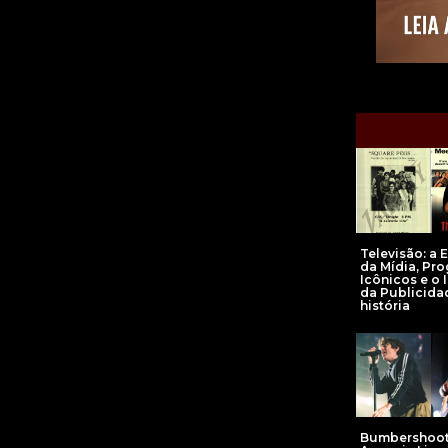
Televisão: a 
da Mídia, Pr
Icônicos e o
da Publicida
história
Bumbershoot