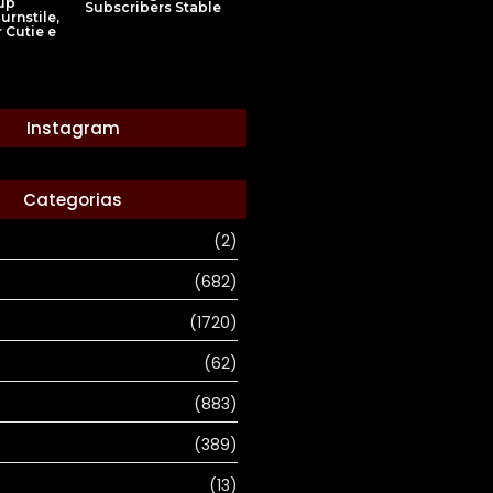
up
Subscribers Stable
urnstile,
 Cutie e
Instagram
Categorias
(2)
(682)
(1720)
(62)
(883)
(389)
(13)