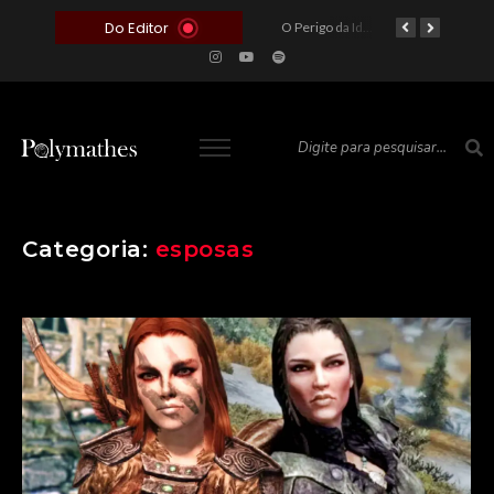
Do Editor
O Voto como Moeda: Clientelismo e o Analfabetismo Funcional Político no Brasil
A Roleta da Miséria: Quando a Devoção Cega Encontra o Link na Bio. A Queda do Brasileiro Pelas Mãos de Seus Influencers.
O Perigo da Ideologia Desenfreada na Justiça: Quando a Pauta Política Substitui a Pena Criminal
O Preço de um Escândalo: A Discrepância Entre o “Filme de Bolsonaro” e a Realidade do Cinema Mundial
Categoria:
esposas