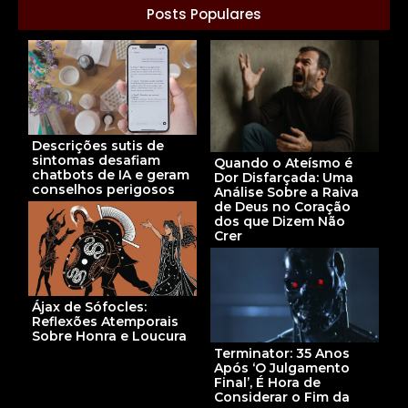
Posts Populares
Descrições sutis de
sintomas desafiam
Quando o Ateísmo é
chatbots de IA e geram
Dor Disfarçada: Uma
conselhos perigosos
Análise Sobre a Raiva
de Deus no Coração
dos que Dizem Não
Crer
Ájax de Sófocles:
Reflexões Atemporais
Sobre Honra e Loucura
Terminator: 35 Anos
Após ‘O Julgamento
Final’, É Hora de
Considerar o Fim da