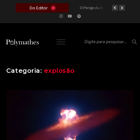
Do Editor
O Voto como Moeda: Clientelismo e o Analfabetismo Funcional Político no Brasil
A Roleta da Miséria: Quando a Devoção Cega Encontra o Link na Bio. A Queda do Brasileiro Pelas Mãos de Seus Influencers.
O Perigo da Ideologia Desenfreada na Justiça: Quando a Pauta Política Substitui a Pena Criminal
O Preço de um Escândalo: A Discrepância Entre o “Filme de Bolsonaro” e a Realidade do Cinema Mundial
Categoria:
explosão