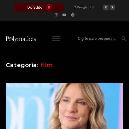
Do Editor
O Voto como Moeda: Clientelismo e o Analfabetismo Funcional Político no Brasil
A Roleta da Miséria: Quando a Devoção Cega Encontra o Link na Bio. A Queda do Brasileiro Pelas Mãos de Seus Influencers.
O Perigo da Ideologia Desenfreada na Justiça: Quando a Pauta Política Substitui a Pena Criminal
O Preço de um Escândalo: A Discrepância Entre o “Filme de Bolsonaro” e a Realidade do Cinema Mundial
Categoria:
film