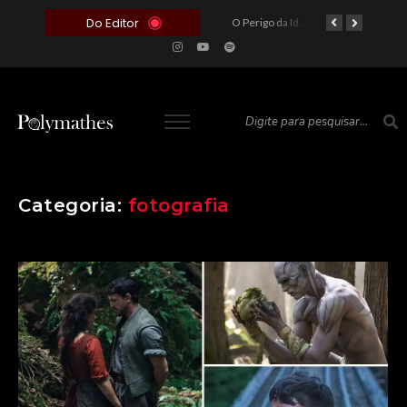
Do Editor
O Voto como Moeda: Clientelismo e o Analfabetismo Funcional Político no Brasil
A Roleta da Miséria: Quando a Devoção Cega Encontra o Link na Bio. A Queda do Brasileiro Pelas Mãos de Seus Influencers.
O Perigo da Ideologia Desenfreada na Justiça: Quando a Pauta Política Substitui a Pena Criminal
O Preço de um Escândalo: A Discrepância Entre o “Filme de Bolsonaro” e a Realidade do Cinema Mundial
Categoria:
fotografia