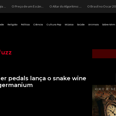
O Perigo da Ideologia Desenfreada na Justiça: Quando a Pauta Política Substitui a Pena Criminal
O Preço de um Escândalo: A Discrepância Entre o “Filme de Bolsonaro” e a Realidade do Cinema Mundial
O Altar do Algoritmo: A Carência Humana e a Fabricação de Heróis no Brasil
O Brasil no Os
ade
Religião
Política
Ciência
Cultura Pop
Música
Saúde
Animais
Sobre Mim
fuzz
r pedals lança o snake wine
 germanium