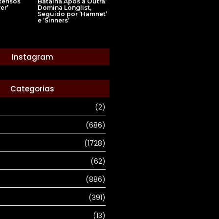
ntensos
Batalha Após a Outra’
er’
Domina Longlist,
Seguido por ‘Hamnet’
e ‘Sinners’
Instagram
Categorias
(2)
(686)
(1728)
(62)
(886)
(391)
(13)