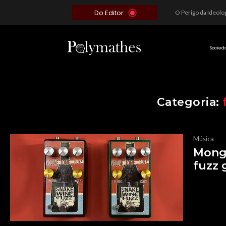
Do Editor
Além do Óbvio: A Estratégia por trás do Colapso de Teerã e a Miopia Brasileira
O Voto como Moeda: Clientelismo e o Analfabetismo Funcional Político no Brasil
A Roleta da Miséria: Quando a Devoção Cega Encontra o Link na Bio. A Queda do Brasileiro Pelas Mãos de Seus Influencers.
Socied
Categoria:
Música
Monge
fuzz