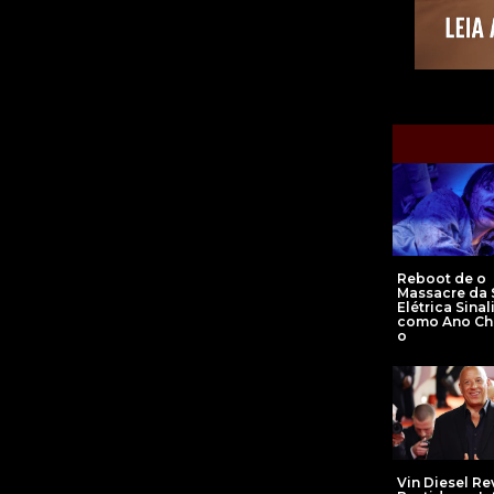
Reboot de o
Massacre da 
Elétrica Sina
como Ano Ch
o
Vin Diesel Re