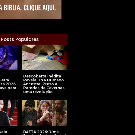
Posts Populares
Descoberta Inédita
Serra
Revela DNA Humano
liza 2026
Ancestral Preso a
ave para
Paredes de Cavernas
uma revolução
vela
BAFTA 2026: ‘Uma