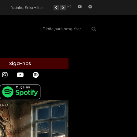
car 2026: Entre a Cota do Politicamente Correto e a Realidade das Telas
Ratinho, Érika Hilton e a Farsa Política: Quem Ganha com o Barulho no País de Bobson?
As controvérsias que marcam o cenário político e econômico nacional
O Silêncio das Páginas: O Retrato da Crise de Leitura no Brasil e o Abismo Intelectual
Siga-nos