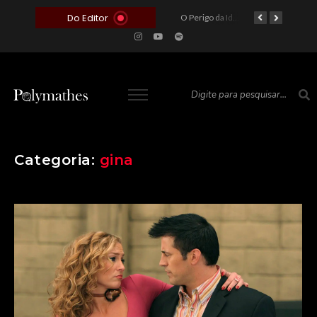
Do Editor
O Voto como Moeda: Clientelismo e o Analfabetismo Funcional Político no Brasil
A Roleta da Miséria: Quando a Devoção Cega Encontra o Link na Bio. A Queda do Brasileiro Pelas Mãos de Seus Influencers.
O Perigo da Ideologia Desenfreada na Justiça: Quando a Pauta Política Substitui a Pena Criminal
O Preço de um Escândalo: A Discrepância Entre o “Filme de Bolsonaro” e a Realidade do Cinema Mundial
Categoria:
gina