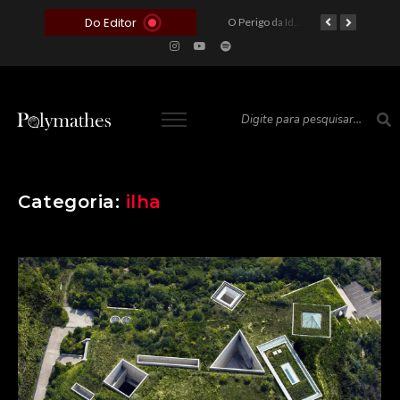
Do Editor
O Voto como Moeda: Clientelismo e o Analfabetismo Funcional Político no Brasil
A Roleta da Miséria: Quando a Devoção Cega Encontra o Link na Bio. A Queda do Brasileiro Pelas Mãos de Seus Influencers.
O Perigo da Ideologia Desenfreada na Justiça: Quando a Pauta Política Substitui a Pena Criminal
O Preço de um Escândalo: A Discrepância Entre o “Filme de Bolsonaro” e a Realidade do Cinema Mundial
Categoria:
ilha