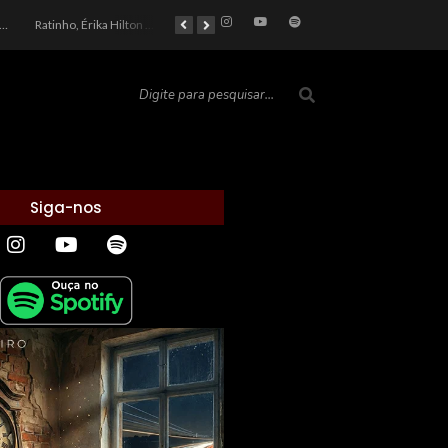
car 2026: Entre a Cota do Politicamente Correto e a Realidade das Telas
Ratinho, Érika Hilton e a Farsa Política: Quem Ganha com o Barulho no País de Bobson?
As controvérsias que marcam o cenário político e econômico nacional
O Silêncio das Páginas: O Retrato da Crise de Leitura no Brasil e o Abismo Intelectual
Siga-nos