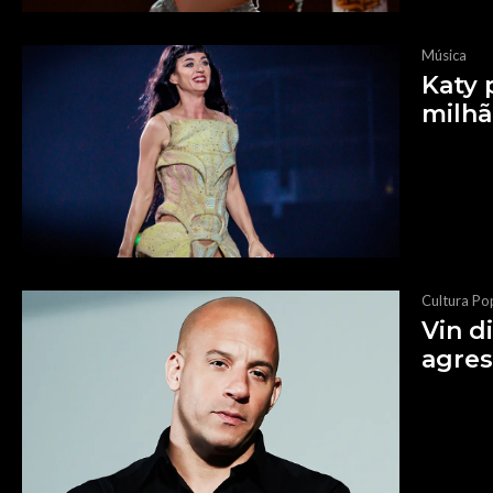
Música
Katy 
milhã
Cultura Po
Vin d
agres