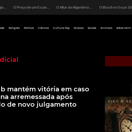
O Perigo da Ideologia Desenfreada na Justiça: Quando a Pauta Política Substitui a Pena Criminal
O Preço de um Escândalo: A Discrepância Entre o “Filme de Bolsonaro” e a Realidade do Cinema Mundial
O Altar do Algoritmo: A Carência Humana e a Fabricação de Heróis no Brasil
O Brasil no Os
ade
Religião
Política
Ciência
Cultura Pop
Música
Saúde
Animais
Sobre Mim
dicial
 b mantém vitória em caso
ena arremessada após
do de novo julgamento