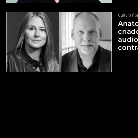
Cultura Po
Anat
criad
audio
contr