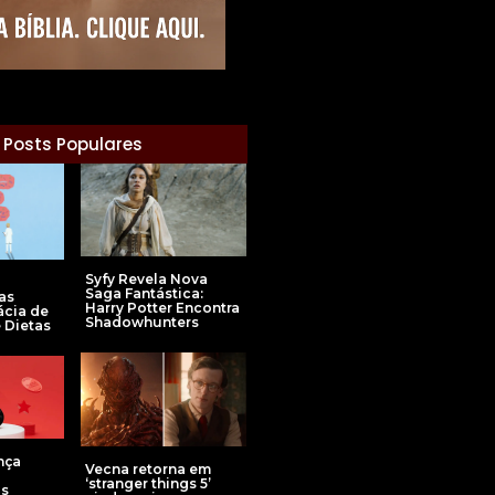
Posts Populares
Syfy Revela Nova
Saga Fantástica:
as
Harry Potter Encontra
ácia de
Shadowhunters
 Dietas
nça
Vecna retorna em
‘stranger things 5’
s