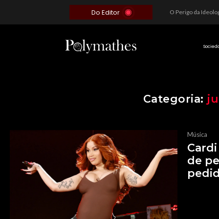
Do Editor
Além do Óbvio: A Estratégia por trás do Colapso de Teerã e a Miopia Brasileira
O Voto como Moeda: Clientelismo e o Analfabetismo Funcional Político no Brasil
A Roleta da Miséria: Quando a Devoção Cega Encontra o Link na Bio. A Queda do Brasileiro Pelas Mãos de Seus Influencers.
Socied
Categoria:
ju
Música
Cardi
de p
pedi