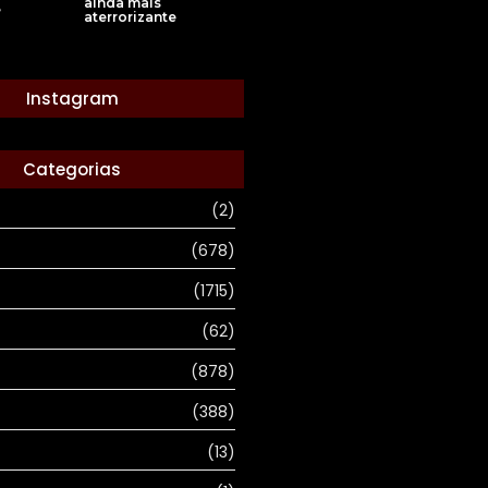
ainda mais
e
aterrorizante
Instagram
Categorias
(2)
(678)
(1715)
(62)
(878)
(388)
(13)