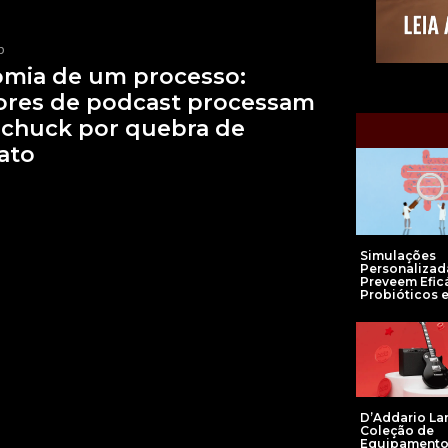
p
omia de um processo:
ores de podcast processam
chuck por quebra de
ato
Simulações
Personalizad
Preveem Efic
Probióticos e
D’Addario La
Coleção de
Equipamento