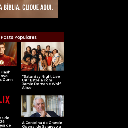
Posts Populares
 Flash
Novo
“Saturday Night Live
s Gunn
UK” Estreia com
Jamie Dornan e Wolf
Alice
ias de
026
A Centelha da Grande
esi de
Guerra: de Sarajevo a