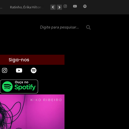
Ratinho, Érika Hilton e a Farsa Política: Quem Ganha com o Barulho no País de Bobson?
As controvérsias que marcam o cenário político e econômico nacional
O Silêncio das Páginas: O Retrato da Crise de Leitura no Brasil e o Abismo Intelectual
Siga-nos