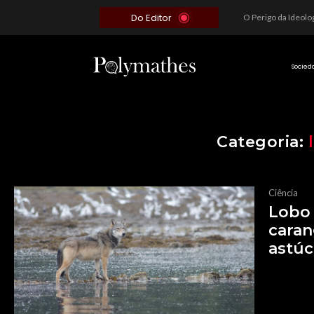
Do Editor
O Voto como Moeda: Clientelismo e o Analfabetismo Funcional Político no Brasil
A Roleta da Miséria: Quando a Devoção Cega Encontra o Link na Bio. A Queda do Brasileiro Pelas Mãos de Seus Influencers.
O Perigo da Ideologia Desenfreada na Justiça: Quando a Pauta Política Substitui a Pena Criminal
Socied
Categoria:
Ciência
Lobo 
caran
astúc