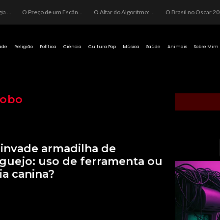
O Preço de um Escândalo: A Discrepância Entre o “Filme de Bolsonaro” e a Realidade do Cinema Mundial
O Altar do Algoritmo: A Carência Humana e a Fabricação de Heróis no Brasil
O Brasil no Oscar 2026: Entre a Cota do Politicamente Correto e a Realidade das Telas
ade
Religião
Política
Ciência
Cultura Pop
Música
Saúde
Animais
Sobre Mim
lobo
invade armadilha de
guejo: uso de ferramenta ou
ia canina?