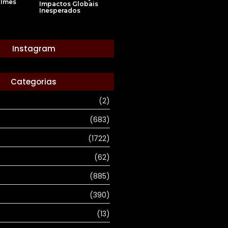
ilmes
Impactos Globais
Inesperados
Instagram
Categorias
(2)
(683)
(1722)
(62)
(885)
(390)
(13)