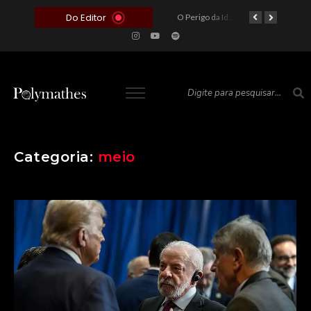
Do Editor
O Voto como Moeda: Clientelismo e o Analfabetismo Funcional Político no Brasil
A Roleta da Miséria: Quando a Devoção Cega Encontra o Link na Bio. A Queda do Brasileiro Pelas Mãos de Seus Influencers.
O Perigo da Ideologia Desenfreada na Justiça: Quando a Pauta Política Substitui a Pena Criminal
O Preço de um Escândalo: A Discrepância Entre o “Filme de Bolsonaro” e a Realidade do Cinema Mundial
Categoria:
meio