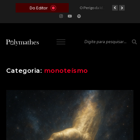
Do Editor
O Voto como Moeda: Clientelismo e o Analfabetismo Funcional Político no Brasil
A Roleta da Miséria: Quando a Devoção Cega Encontra o Link na Bio. A Queda do Brasileiro Pelas Mãos de Seus Influencers.
O Perigo da Ideologia Desenfreada na Justiça: Quando a Pauta Política Substitui a Pena Criminal
O Preço de um Escândalo: A Discrepância Entre o “Filme de Bolsonaro” e a Realidade do Cinema Mundial
Categoria:
monoteísmo