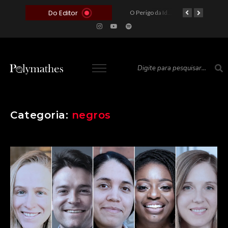
Do Editor
O Voto como Moeda: Clientelismo e o Analfabetismo Funcional Político no Brasil
A Roleta da Miséria: Quando a Devoção Cega Encontra o Link na Bio. A Queda do Brasileiro Pelas Mãos de Seus Influencers.
O Perigo da Ideologia Desenfreada na Justiça: Quando a Pauta Política Substitui a Pena Criminal
O Preço de um Escândalo: A Discrepância Entre o “Filme de Bolsonaro” e a Realidade do Cinema Mundial
Categoria:
negros