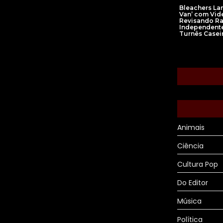
Bleachers La
Van’ com Vid
Revisando Ra
Independente
Turnês Casei
Animais
Ciência
Cultura Pop
Do Editor
Música
Política