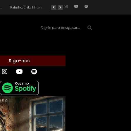
car 2026: Entre a Cota do Politicamente Correto e a Realidade das Telas
Ratinho, Érika Hilton e a Farsa Política: Quem Ganha com o Barulho no País de Bobson?
As controvérsias que marcam o cenário político e econômico nacional
O Silêncio das Páginas: O Retrato da Crise de Leitura no Brasil e o Abismo Intelectual
Siga-nos