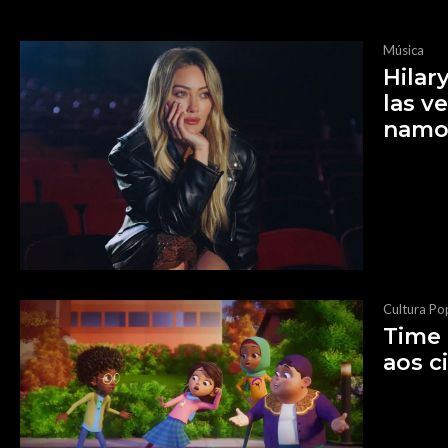
Música
Hilar
las v
namo
Cultura Po
Time 
aos c