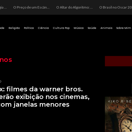
O Perigo da Ideologia Desenfreada na Justiça: Quando a Pauta Política Substitui a Pena Criminal
O Preço de um Escândalo: A Discrepância Entre o “Filme de Bolsonaro” e a Realidade do Cinema Mundial
O Altar do Algoritmo: A Carência Humana e a Fabricação de Heróis no Brasil
O Brasil no Os
ade
Religião
Política
Ciência
Cultura Pop
Música
Saúde
Animais
Sobre Mim
nos
p
ix: filmes da warner bros.
rão exibição nos cinemas,
com janelas menores