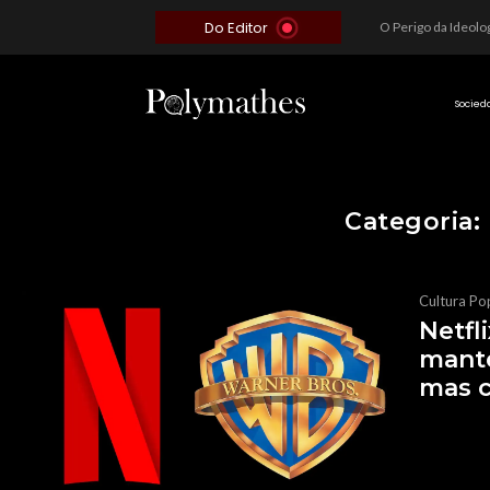
Do Editor
Além do Óbvio: A Estratégia por trás do Colapso de Teerã e a Miopia Brasileira
O Voto como Moeda: Clientelismo e o Analfabetismo Funcional Político no Brasil
A Roleta da Miséria: Quando a Devoção Cega Encontra o Link na Bio. A Queda do Brasileiro Pelas Mãos de Seus Influencers.
Socied
Categoria:
Cultura Po
Netfl
mante
mas 