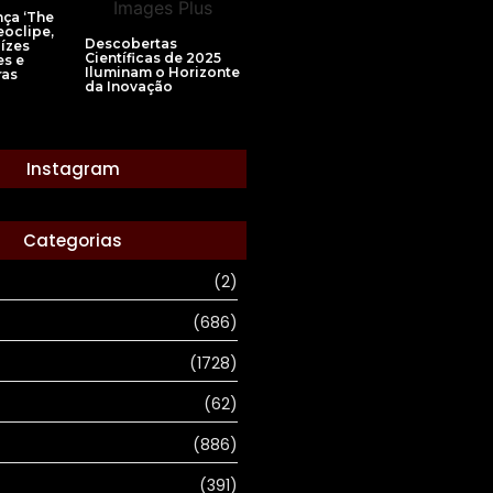
nça ‘The
eoclipe,
Descobertas
ízes
Científicas de 2025
s e
Iluminam o Horizonte
ras
da Inovação
Instagram
Categorias
(2)
(686)
(1728)
(62)
(886)
(391)