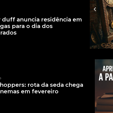
y duff anuncia residência em
egas para o dia dos
rados
p
hoppers: rota da seda chega
inemas em fevereiro