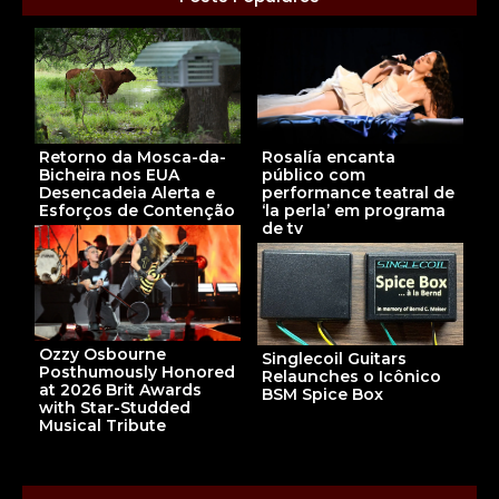
Rosalía encanta
Retorno da Mosca-da-
público com
Bicheira nos EUA
performance teatral de
Desencadeia Alerta e
‘la perla’ em programa
Esforços de Contenção
de tv
Ozzy Osbourne
Singlecoil Guitars
Posthumously Honored
Relaunches o Icônico
at 2026 Brit Awards
BSM Spice Box
with Star-Studded
Musical Tribute