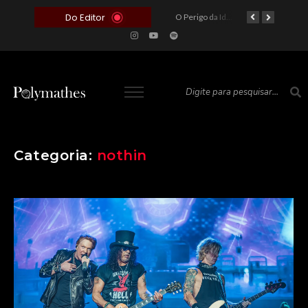
Do Editor
O Voto como Moeda: Clientelismo e o Analfabetismo Funcional Político no Brasil
A Roleta da Miséria: Quando a Devoção Cega Encontra o Link na Bio. A Queda do Brasileiro Pelas Mãos de Seus Influencers.
O Perigo da Ideologia Desenfreada na Justiça: Quando a Pauta Política Substitui a Pena Criminal
O Preço de um Escândalo: A Discrepância Entre o “Filme de Bolsonaro” e a Realidade do Cinema Mundial
Categoria:
nothin