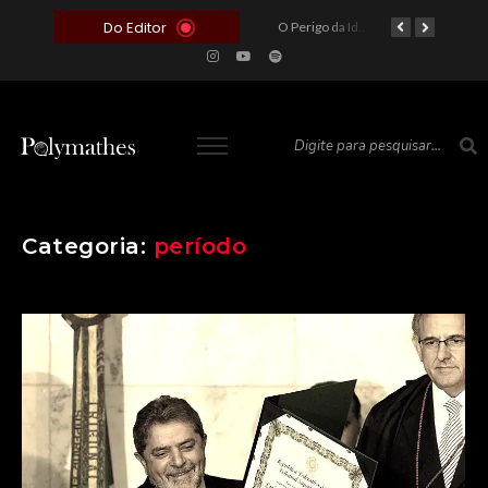
Do Editor
O Voto como Moeda: Clientelismo e o Analfabetismo Funcional Político no Brasil
A Roleta da Miséria: Quando a Devoção Cega Encontra o Link na Bio. A Queda do Brasileiro Pelas Mãos de Seus Influencers.
O Perigo da Ideologia Desenfreada na Justiça: Quando a Pauta Política Substitui a Pena Criminal
O Preço de um Escândalo: A Discrepância Entre o “Filme de Bolsonaro” e a Realidade do Cinema Mundial
Categoria:
período