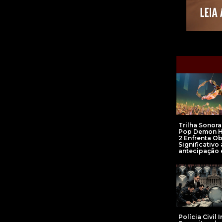
Trilha Sonora
Pop Demon H
2 Enfrenta O
Significativo 
antecipação
Polícia Civil 