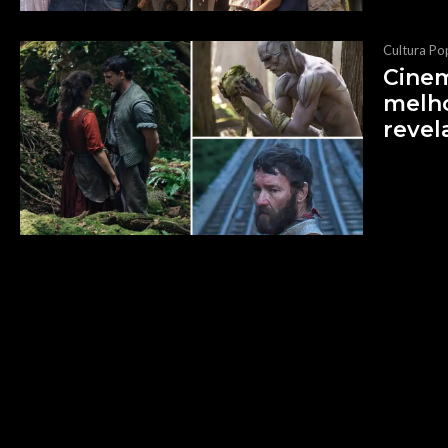
Cultura Po
Cinem
melho
revel