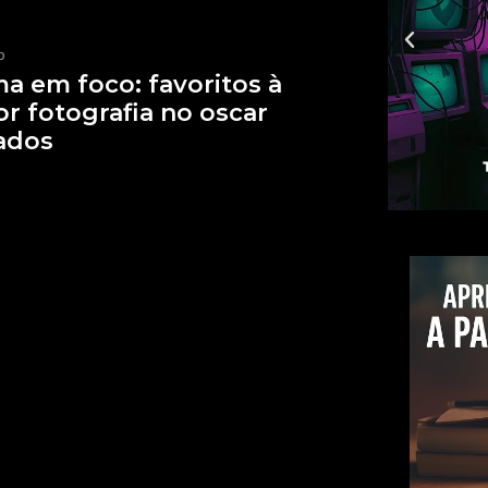
p
a em foco: favoritos à
r fotografia no oscar
ados