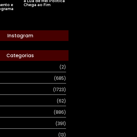
a Lua de Mel Política
Chega ao Fim
ento e
ograma
Instagram
Categorias
(2)
(685)
(1723)
(62)
(886)
(391)
(13)