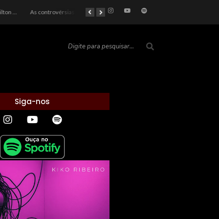
 Hilton e a Farsa Política: Quem Ganha com o Barulho no País de Bobson?
As controvérsias que marcam o cenário político e econômico nacional
O Silêncio das Páginas: O Retrato da Crise de Leitura no Brasil e o Abismo Intelectual
Além do Óbvio: A Estratégia por trás do Colapso de Teerã e a Miopia Brasileira
Siga-nos