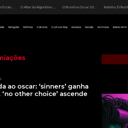
O Preço de um Escândalo: A Discrepância Entre o “Filme de Bolsonaro” e a Realidade do Cinema Mundial
O Altar do Algoritmo: A Carência Humana e a Fabricação de Heróis no Brasil
O Brasil no Oscar 2026: Entre a Cota do Politicamente Correto e a Realidade das Telas
Ratinho, Érika
ade
Religião
Política
Ciência
Cultura Pop
Música
Saúde
Animais
Sobre Mim
miações
p
da ao oscar: ‘sinners’ ganha
, ‘no other choice’ ascende