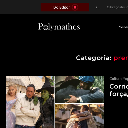
Do Editor
O Voto como Moeda: Clientelismo e o Analfabetismo Funcional Político no Brasil
A Roleta da Miséria: Quando a Devoção Cega Encontra o Link na Bio. A Queda do Brasileiro Pelas Mãos de Seus Influencers.
O Perigo da Ideologia Desenfreada na Justiça: Quando a Pauta Política Substitui a Pena Criminal
Socied
Categoria:
pre
Cultura Po
Corri
força