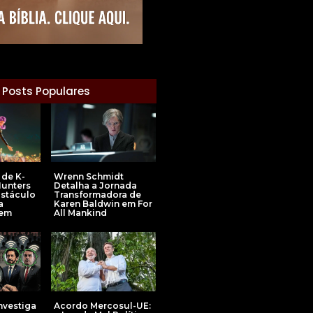
Posts Populares
 de K-
Wrenn Schmidt
unters
Detalha a Jornada
bstáculo
Transformadora de
a
Karen Baldwin em For
 em
All Mankind
Acordo Mercosul-UE:
Investiga