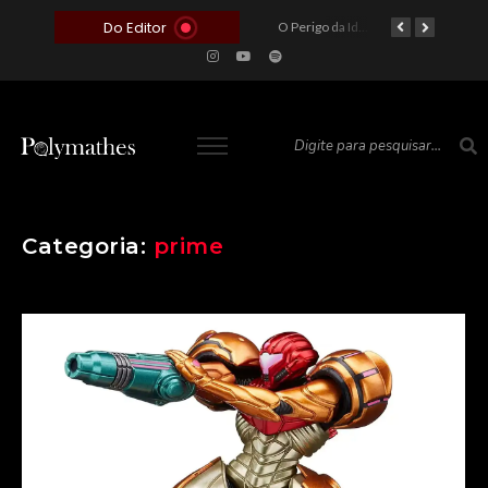
Do Editor
O Voto como Moeda: Clientelismo e o Analfabetismo Funcional Político no Brasil
A Roleta da Miséria: Quando a Devoção Cega Encontra o Link na Bio. A Queda do Brasileiro Pelas Mãos de Seus Influencers.
O Perigo da Ideologia Desenfreada na Justiça: Quando a Pauta Política Substitui a Pena Criminal
O Preço de um Escândalo: A Discrepância Entre o “Filme de Bolsonaro” e a Realidade do Cinema Mundial
Categoria:
prime