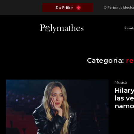
Do Editor
Além do Óbvio: A Estratégia por trás do Colapso de Teerã e a Miopia Brasileira
O Voto como Moeda: Clientelismo e o Analfabetismo Funcional Político no Brasil
A Roleta da Miséria: Quando a Devoção Cega Encontra o Link na Bio. A Queda do Brasileiro Pelas Mãos de Seus Influencers.
Socied
Categoria:
re
Música
Hilar
las v
namo