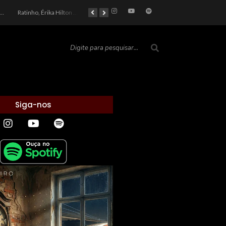
car 2026: Entre a Cota do Politicamente Correto e a Realidade das Telas
Ratinho, Érika Hilton e a Farsa Política: Quem Ganha com o Barulho no País de Bobson?
As controvérsias que marcam o cenário político e econômico nacional
O Silêncio das Páginas: O Retrato da Crise de Leitura no Brasil e o Abismo Intelectual
Siga-nos