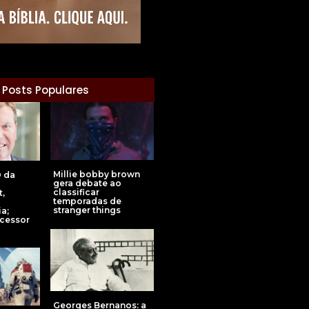
Posts Populares
Millie bobby brown
O da
gera debate ao
classificar
t,
temporadas de
stranger things
a;
cessor
Georges Bernanos: a