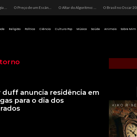
O Perigo da Ideologia Desenfreada na Justiça: Quando a Pauta Política Substitui a Pena Criminal
O Preço de um Escândalo: A Discrepância Entre o “Filme de Bolsonaro” e a Realidade do Cinema Mundial
O Altar do Algoritmo: A Carência Humana e a Fabricação de Heróis no Brasil
O Brasil no Os
ade
Religião
Política
Ciência
Cultura Pop
Música
Saúde
Animais
Sobre Mim
torno
y duff anuncia residência em
egas para o dia dos
rados