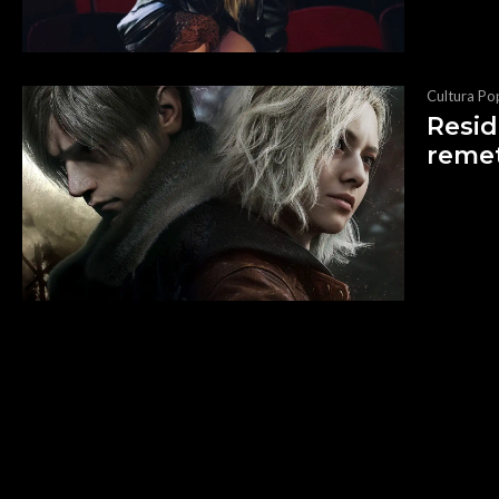
Cultura Po
Resid
remet