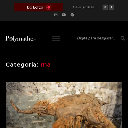
Do Editor
O Voto como Moeda: Clientelismo e o Analfabetismo Funcional Político no Brasil
A Roleta da Miséria: Quando a Devoção Cega Encontra o Link na Bio. A Queda do Brasileiro Pelas Mãos de Seus Influencers.
O Perigo da Ideologia Desenfreada na Justiça: Quando a Pauta Política Substitui a Pena Criminal
O Preço de um Escândalo: A Discrepância Entre o “Filme de Bolsonaro” e a Realidade do Cinema Mundial
Categoria:
rna