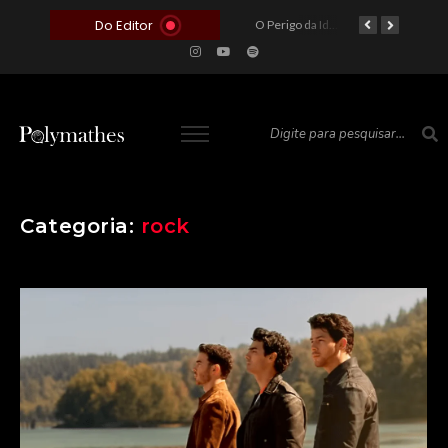
Do Editor
O Voto como Moeda: Clientelismo e o Analfabetismo Funcional Político no Brasil
A Roleta da Miséria: Quando a Devoção Cega Encontra o Link na Bio. A Queda do Brasileiro Pelas Mãos de Seus Influencers.
O Perigo da Ideologia Desenfreada na Justiça: Quando a Pauta Política Substitui a Pena Criminal
O Preço de um Escândalo: A Discrepância Entre o “Filme de Bolsonaro” e a Realidade do Cinema Mundial
Categoria:
rock