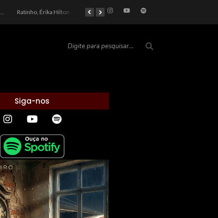
car 2026: Entre a Cota do Politicamente Correto e a Realidade das Telas
Ratinho, Érika Hilton e a Farsa Política: Quem Ganha com o Barulho no País de Bobson?
As controvérsias que marcam o cenário político e econômico nacional
O Silêncio das Páginas: O Retrato da Crise de Leitura no Brasil e o Abismo Intelectual
Siga-nos