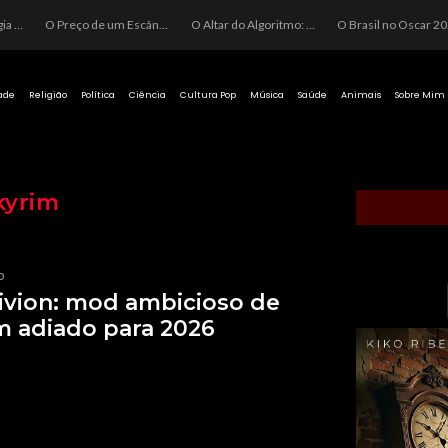
O Perigo da Ideologia Desenfreada na Justiça: Quando a Pauta Política Substitui a Pena Criminal
O Preço de um Escândalo: A Discrepância Entre o “Filme de Bolsonaro” e a Realidade do Cinema Mundial
O Altar do Algoritmo: A Carência Humana e a Fabricação de Heróis no Brasil
O Brasil no Os
ade
Religião
Política
Ciência
Cultura Pop
Música
Saúde
Animais
Sobre Mim
kyrim
p
ivion: mod ambicioso de
m adiado para 2026