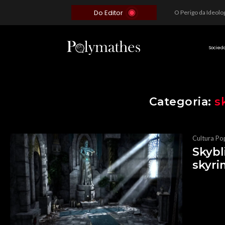
Do Editor
Além do Óbvio: A Estratégia por trás do Colapso de Teerã e a Miopia Brasileira
O Voto como Moeda: Clientelismo e o Analfabetismo Funcional Político no Brasil
A Roleta da Miséria: Quando a Devoção Cega Encontra o Link na Bio. A Queda do Brasileiro Pelas Mãos de Seus Influencers.
Socied
Categoria:
s
Cultura Po
Skybl
skyri