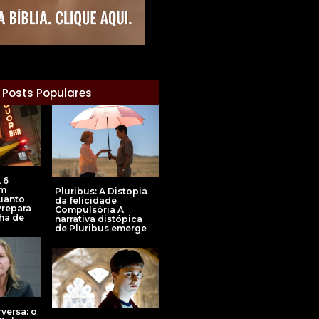
Posts Populares
 6
em
Pluribus: A Distopia
uanto
da felicidade
Prepara
Compulsória A
ha de
narrativa distópica
de Pluribus emerge
rversa: o