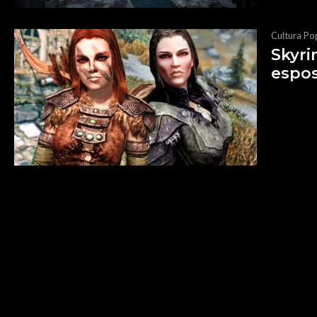
Cultura Po
Skyri
espos