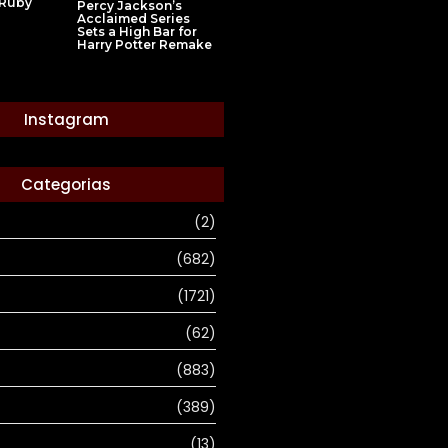
 Ruby
Percy Jackson’s
Acclaimed Series
Sets a High Bar for
Harry Potter Remake
Instagram
Categorias
(2)
(682)
(1721)
(62)
(883)
(389)
(13)