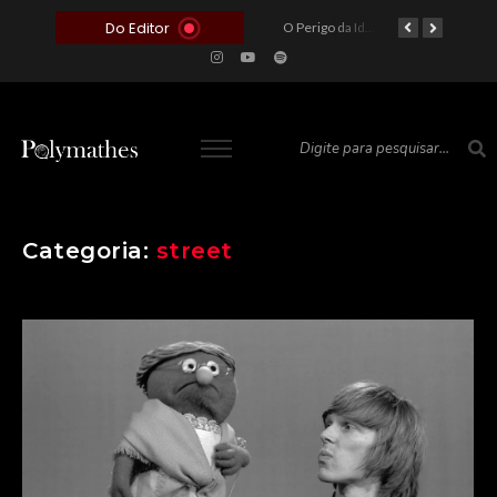
Do Editor
O Voto como Moeda: Clientelismo e o Analfabetismo Funcional Político no Brasil
A Roleta da Miséria: Quando a Devoção Cega Encontra o Link na Bio. A Queda do Brasileiro Pelas Mãos de Seus Influencers.
O Perigo da Ideologia Desenfreada na Justiça: Quando a Pauta Política Substitui a Pena Criminal
O Preço de um Escândalo: A Discrepância Entre o “Filme de Bolsonaro” e a Realidade do Cinema Mundial
Categoria:
street