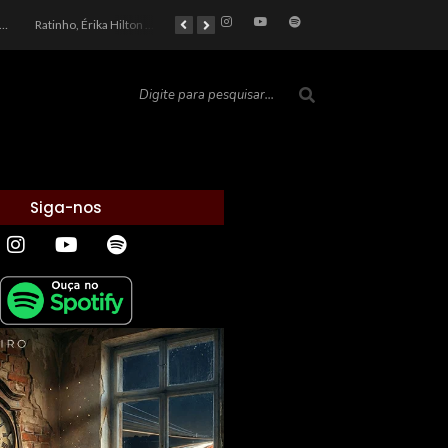
car 2026: Entre a Cota do Politicamente Correto e a Realidade das Telas
Ratinho, Érika Hilton e a Farsa Política: Quem Ganha com o Barulho no País de Bobson?
As controvérsias que marcam o cenário político e econômico nacional
O Silêncio das Páginas: O Retrato da Crise de Leitura no Brasil e o Abismo Intelectual
Siga-nos