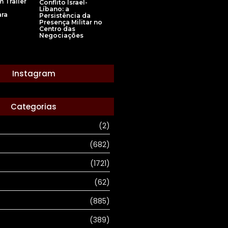
 Trailer
Conflito Israel-
Líbano: a
ra
Persistência da
Presença Militar no
Centro das
Negociações
Instagram
Categorias
(2)
(682)
(1721)
(62)
(885)
(389)