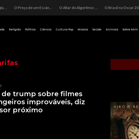
O Perigo da Ideologia Desenfreada na Justiça: Quando a Pauta Política Substitui a Pena Criminal
O Preço de um Escândalo: A Discrepância Entre o “Filme de Bolsonaro” e a Realidade do Cinema Mundial
O Altar do Algoritmo: A Carência Humana e a Fabricação de Heróis no Brasil
O Brasil no Os
ade
Religião
Política
Ciência
Cultura Pop
Música
Saúde
Animais
Sobre Mim
arifas
p
 de trump sobre filmes
ngeiros improváveis, diz
sor próximo