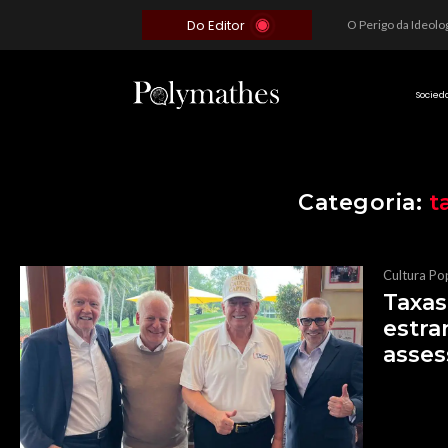
Do Editor
Além do Óbvio: A Estratégia por trás do Colapso de Teerã e a Miopia Brasileira
O Voto como Moeda: Clientelismo e o Analfabetismo Funcional Político no Brasil
A Roleta da Miséria: Quando a Devoção Cega Encontra o Link na Bio. A Queda do Brasileiro Pelas Mãos de Seus Influencers.
Socied
Categoria:
t
Cultura Po
Taxas
estra
asses