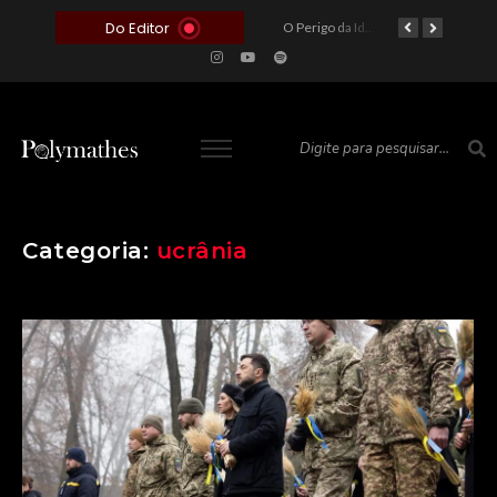
Do Editor
O Voto como Moeda: Clientelismo e o Analfabetismo Funcional Político no Brasil
A Roleta da Miséria: Quando a Devoção Cega Encontra o Link na Bio. A Queda do Brasileiro Pelas Mãos de Seus Influencers.
O Perigo da Ideologia Desenfreada na Justiça: Quando a Pauta Política Substitui a Pena Criminal
O Preço de um Escândalo: A Discrepância Entre o “Filme de Bolsonaro” e a Realidade do Cinema Mundial
Categoria:
ucrânia