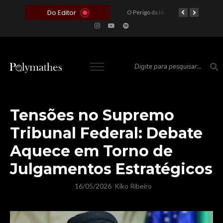
Do Editor
O Voto como Moeda: Clientelismo e o Analfabetismo Funcional Político no Brasil
A Roleta da Miséria: Quando a Devoção Cega Encontra o Link na Bio. A Queda do Brasileiro Pelas Mãos de Seus Influencers.
O Perigo da Ideologia Desenfreada na Justiça: Quando a Pauta Política Substitui a Pena Criminal
O Preço de um Escândalo: A Discrepância Entre o “Filme de Bolsonaro” e a Realidade do Cinema Mundial
Tensões no Supremo
Tribunal Federal: Debate
Aquece em Torno de
Julgamentos Estratégicos
16/05/2026
Kiko Ribeiro
/