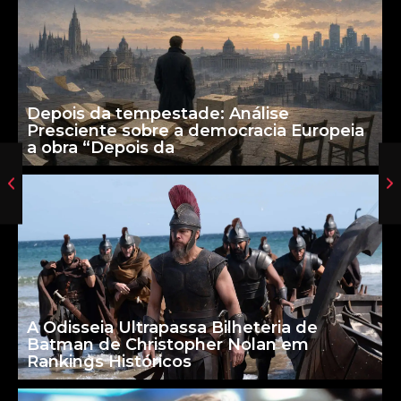
Depois da tempestade: Análise
Presciente sobre a democracia Europeia
a obra “Depois da
A Odisseia Ultrapassa Bilheteria de
Batman de Christopher Nolan em
Rankings Históricos