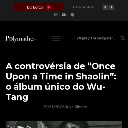
Do Editor
O Voto como Moeda: Clientelismo e o Analfabetismo Funcional Político no Brasil
A Roleta da Miséria: Quando a Devoção Cega Encontra o Link na Bio. A Queda do Brasileiro Pelas Mãos de Seus Influencers.
O Perigo da Ideologia Desenfreada na Justiça: Quando a Pauta Política Substitui a Pena Criminal
O Preço de um Escândalo: A Discrepância Entre o “Filme de Bolsonaro” e a Realidade do Cinema Mundial
A controvérsia de “Once
Upon a Time in Shaolin”:
o álbum único do Wu-
Tang
23/01/2026
Kiko Ribeiro
/