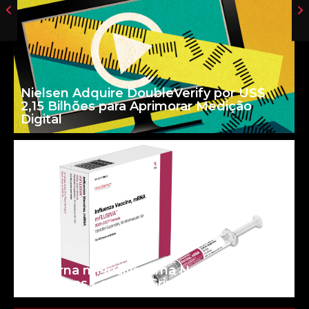
Nielsen Adquire DoubleVerify por US$
2,15 Bilhões para Aprimorar Medição
Digital
Moderna mFlusiva: uma Nova Era para
as Vacinas Contra a Gripe